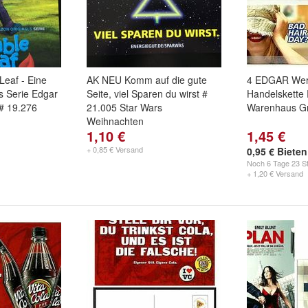
eaf - Eine
AK NEU Komm auf die gute
4 EDGAR Wer
s Serie Edgar
Seite, viel Sparen du wirst #
Handelskette
# 19.276
21.005 Star Wars
Warenhaus 
Weihnachten
1,10 €
1,45 €
+ 0,85 € Versand
0,95 € Bieten
Noch
6 Tage 23 St
+ 1,20 € Versand