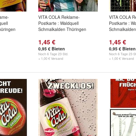
ame-
VITA COLA Reklame-
VITA COLA R
quell
Postkarte : Waldquell
Postkarte : Wa
hüringen
Schmalkalden Thüringen
Schmalkalden
1,45 €
1,45 €
0,95 € Bieten
0,95 € Bieten
Noch
6 Tage 23 Std.
Noch
6 Tage 23 St
+ 1,00 € Versand
+ 1,00 € Versand