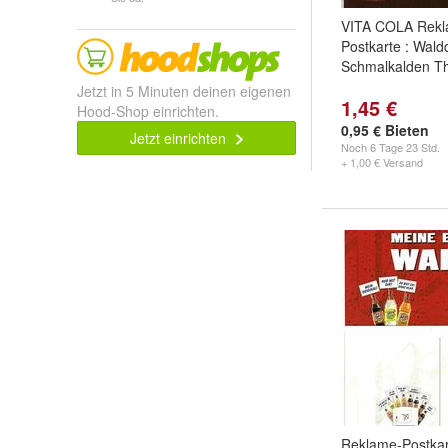
VITA COLA Rekl
Postkarte : Wald
Schmalkalden T
Jetzt in 5 Minuten deinen eigenen
1,45 €
Hood-Shop einrichten.
0,95 € Bieten
Jetzt einrichten
Noch
6 Tage 23 Std.
+ 1,00 € Versand
Reklame-Postkar