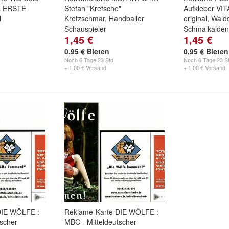
E ERSTE
Stefan "Kretsche"
Aufkleber VIT
l
Kretzschmar, Handballer
original, Wald
Schauspieler
Schmalkalden
1,45 €
1,45 €
0,95 € Bieten
0,95 € Bieten
Noch
6 Tage 23 Std.
Noch
6 Tage 23 St
+ 1,00 € Versand
+ 1,00 € Versand
DIE WÖLFE :
Reklame-Karte DIE WÖLFE :
tscher
MBC - Mitteldeutscher