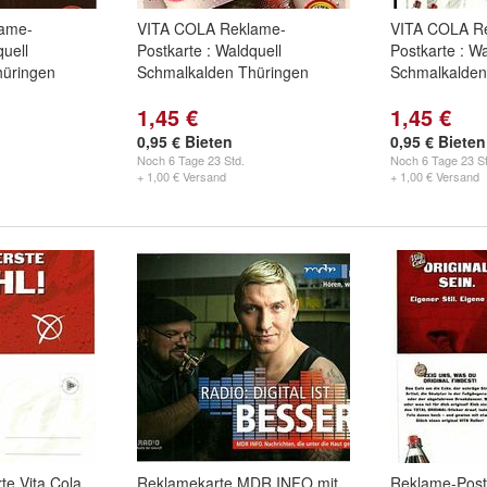
ame-
VITA COLA Reklame-
VITA COLA R
quell
Postkarte : Waldquell
Postkarte : Wa
hüringen
Schmalkalden Thüringen
Schmalkalden
1,45 €
1,45 €
0,95 € Bieten
0,95 € Bieten
Noch
6 Tage 23 Std.
Noch
6 Tage 23 St
+ 1,00 € Versand
+ 1,00 € Versand
te Vita Cola
Reklamekarte MDR INFO mit
Reklame-Post