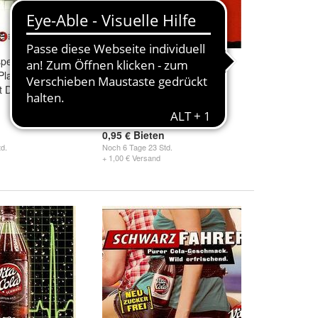
pektkarte
VITA COLA Reklame-
 Plan" (März
Postkarte : Waldquell
t Damon, Emily
Schmalkalden Thüringen
1,45 €
0,95 € Bieten
d.
Noch
6 Tage 23 Std.
+ 1,00 € Versand