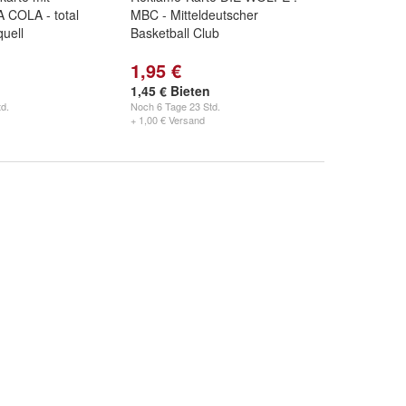
A COLA - total
MBC - Mitteldeutscher
quell
Basketball Club
1,95 €
1,45 € Bieten
d.
Noch
6 Tage 23 Std.
+ 1,00 € Versand