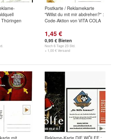
eklame-
Postkarte / Reklamekarte
ldquell
"Willst du mit mir abdrehen?" :
 Thüringen
Code-Aktion von VITA COLA
1,45 €
0,95 € Bieten
d.
Noch
6 Tage 23 Std.
+ 1,00 € Versand
karte mit
Reklame-Karte DIE WÖLFE :