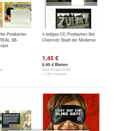
be-Postkarten
3-teiliges CC-Postkarten-Set
 REAL SB-
Chemnitz Stadt der Moderne
GmbH
1,45 €
0,95 € Bieten
d.
Noch
6 Tage 23 Std.
+ 1,20 € Versand