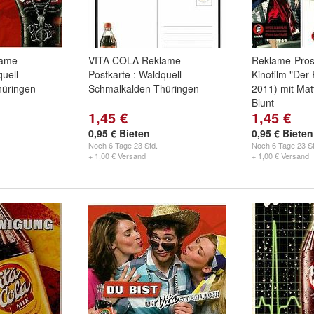
ame-
VITA COLA Reklame-
Reklame-Pros
quell
Postkarte : Waldquell
Kinofilm "Der
hüringen
Schmalkalden Thüringen
2011) mit Mat
Blunt
1,45 €
1,45 €
0,95 € Bieten
0,95 € Bieten
Noch
6 Tage 23 Std.
Noch
6 Tage 23 St
+ 1,00 € Versand
+ 1,00 € Versand