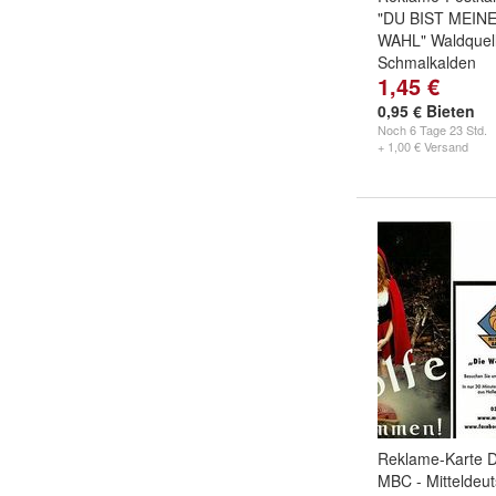
"DU BIST MEIN
WAHL" Waldquel
Schmalkalden
1,45 €
0,95 € Bieten
Noch
6 Tage 23 Std.
+ 1,00 € Versand
Reklame-Karte 
MBC - Mitteldeu