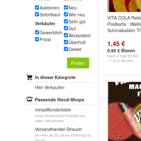
Auktionen
Neu
Sofortkauf
Wie neu
VITA COLA Rekl
Sehr gut
Verkäufer
Postkarte : Wald
Gut
Schmalkalden T
Gewerblich
Akzeptabel
Privat
1,45 €
Überholt
Defekt
0,95 € Bieten
Noch
6 Tage 23 Std.
+ 1,00 € Versand
Finden
In dieser Kategorie
Hier Verkaufen
Passende Hood-Shops
mirasWunderkiste
miras Wunderkiste-Produkte aus
vielen Jahrzehnten
Versandhandel-Strauch
Mit mehr als 20 Jahren Erfahrung für
Sie da!