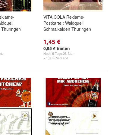
eklame-
VITA COLA Reklame-
ldquell
Postkarte : Waldquell
 Thüringen
Schmalkalden Thüringen
1,45 €
0,95 € Bieten
d.
Noch
6 Tage 23 Std.
+ 1,00 € Versand