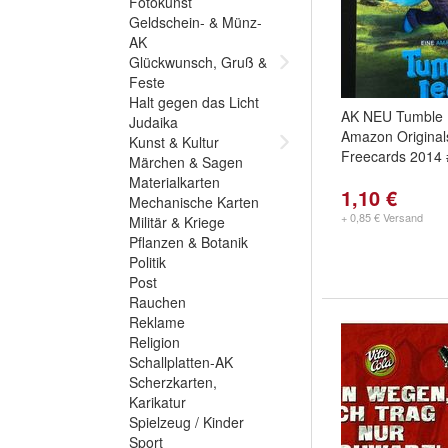
Fotokunst
Geldschein- & Münz-
AK
Glückwunsch, Gruß &
Feste
Halt gegen das Licht
AK NEU Tumble L
Judaika
Amazon Original
Kunst & Kultur
Freecards 2014 
Märchen & Sagen
Materialkarten
1,10 €
Mechanische Karten
+ 0,85 € Versand
Militär & Kriege
Pflanzen & Botanik
Politik
Post
Rauchen
Reklame
Religion
Schallplatten-AK
Scherzkarten,
Karikatur
Spielzeug / Kinder
Sport