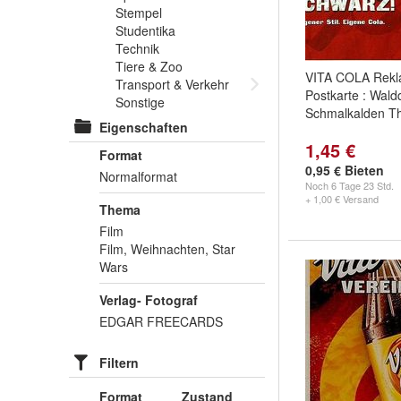
Stempel
Studentika
Technik
Tiere & Zoo
VITA COLA Rekl
Transport & Verkehr
Postkarte : Wald
Sonstige
Schmalkalden T
Eigenschaften
1,45 €
Format
0,95 € Bieten
Normalformat
Noch
6 Tage 23 Std.
+ 1,00 € Versand
Thema
Film
Film, Weihnachten, Star
Wars
Verlag- Fotograf
EDGAR FREECARDS
Filtern
Format
Zustand