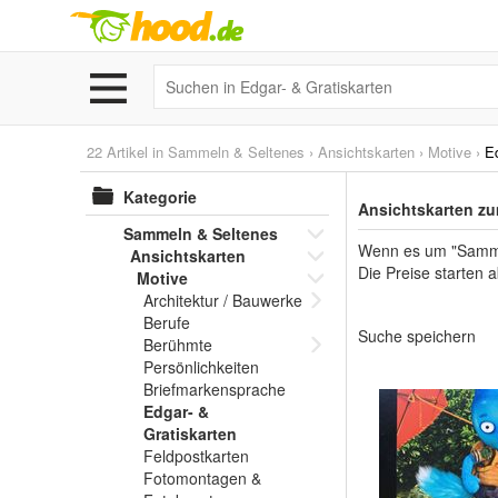
22 Artikel in
Sammeln & Seltenes
›
Ansichtskarten
›
Motive
›
Ed
Kategorie
Ansichtskarten zu
Sammeln & Seltenes
Wenn es um "Sammel
Ansichtskarten
Die Preise starten a
Motive
Architektur / Bauwerke
Berufe
Suche speichern
Berühmte
Persönlichkeiten
Briefmarkensprache
Edgar- &
Gratiskarten
Feldpostkarten
Fotomontagen &