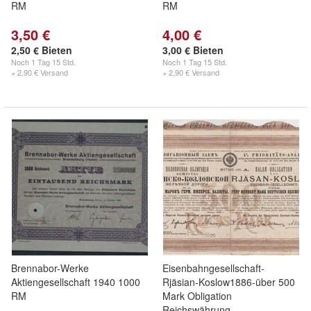
RM
RM
3,50 €
4,00 €
2,50 € Bieten
3,00 € Bieten
Noch
1 Tag 15 Std.
Noch
1 Tag 15 Std.
+ 2,90 € Versand
+ 2,90 € Versand
Brennabor-Werke
Eisenbahngesellschaft-
Aktiengesellschaft 1940 1000
Rjäsian-Koslow1886-über 500
RM
Mark Obligation
Reichswährung