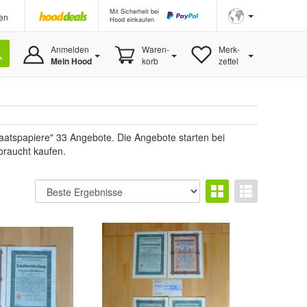
Mit Sicherheit bei
en
Hood einkaufen
Anmelden
Waren-
Merk-
Mein Hood
korb
zettel
aatspapiere" 33 Angebote. Die Angebote starten bei
braucht kaufen.