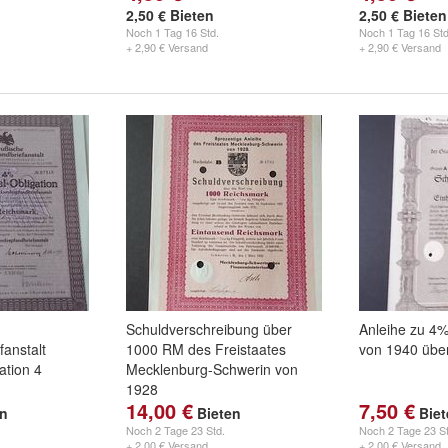
2,50 € Bieten
2,50 € Bieten
Noch
1 Tag 16 Std.
Noch
1 Tag 16 Std
+ 2,90 € Versand
+ 2,90 € Versand
Schuldverschreibung über
Anleihe zu 4%
anstalt
1000 RM des Freistaates
von 1940 übe
tion 4
Mecklenburg-Schwerin von
1928
14,00 €
7,50 €
en
Bieten
Bie
Noch
2 Tage 23 Std.
Noch
2 Tage 23 St
+ 2,00 € Versand
+ 2,00 € Versand