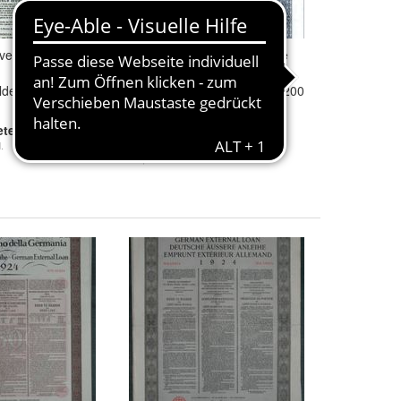
versionskasse
Lot 100 x Konversionskasse
für deutsche
lden IA 1935 500
Auslandsschulden IB 1935 200
CHF
50,00 €
eten
Bieten
.
Noch
1 Tag 16 Std.
+ 8,50 € Versand