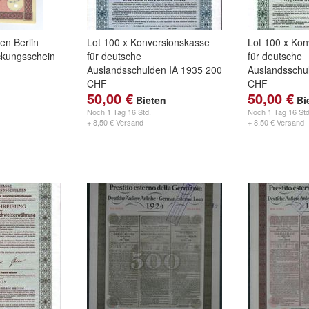
en Berlin
Lot 100 x Konversionskasse
Lot 100 x Kon
ckungsschein
für deutsche
für deutsche
Auslandsschulden IA 1935 200
Auslandsschu
CHF
CHF
50,00 €
50,00 €
Bieten
Bi
Noch
1 Tag 16 Std.
Noch
1 Tag 16 Std
+ 8,50 € Versand
+ 8,50 € Versand