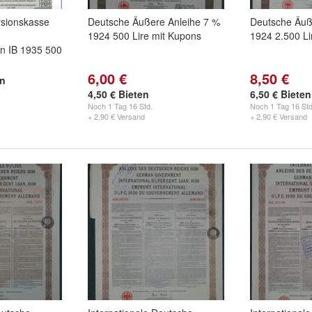
rsionskasse
Deutsche Äußere Anleihe 7 %
Deutsche Äuß
1924 500 Lire mit Kupons
1924 2.500 Li
n IB 1935 500
6,00 €
8,50 €
en
4,50 € Bieten
6,50 € Bieten
Noch
1 Tag 16 Std.
Noch
1 Tag 16 Std
+ 2,90 € Versand
+ 2,90 € Versand