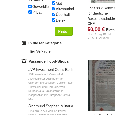
Gut
Gewerblich
Lot 100 x Konve
Akzeptabel
Privat
für deutsche
Überholt
Auslandsschulde
Defekt
CHF
50,00 €
Biet
Finden
Noch
1 Tag 16 Std.
+ 8,50 € Versand
In dieser Kategorie
Hier Verkaufen
Passende Hood-Shops
JVP Investment Coins Berlin
JVP Investment Coins ist ein
Akkreditierter Distributor von
diversen Münzhäuser. zugleich auch
Entwickler und Hersteller von
Münzen aus Edelmetallen in
Kooperation mit European Central
Mint.
Siegmund Stephan Militaria
Eine große Auswahl an Polizei,
Militär, Feuerwehr und anderen