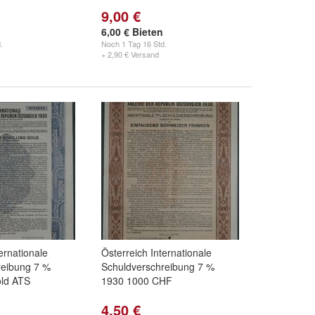
9,00 €
6,00 € Bieten
.
Noch
1 Tag 16 Std.
+ 2,90 € Versand
ernationale
Österreich Internationale
reibung 7 %
Schuldverschreibung 7 %
ld ATS
1930 1000 CHF
4,50 €