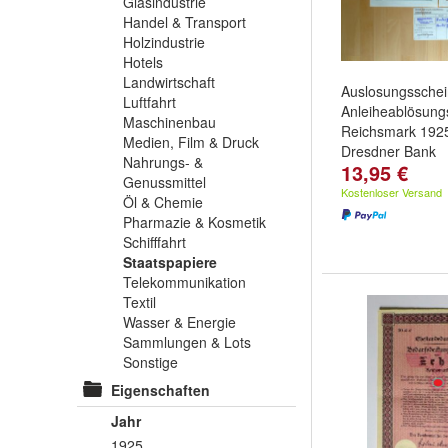
Glasindustrie
Handel & Transport
Holzindustrie
Hotels
Landwirtschaft
Auslosungsschei
Luftfahrt
Anleiheablösung
Maschinenbau
Reichsmark 192
Medien, Film & Druck
Dresdner Bank
Nahrungs- &
13,95 €
Genussmittel
Kostenloser Versand
Öl & Chemie
Pharmazie & Kosmetik
Schifffahrt
Staatspapiere
Telekommunikation
Textil
Wasser & Energie
Sammlungen & Lots
Sonstige
Eigenschaften
Jahr
1925