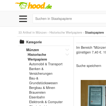
33 Artikel in
Münzen
›
Historische Wertpapiere
›
Staatspapiere
Kategorie
Im Bereich "Münzen"
Münzen
günstigen 7,40 €. 1
Historische
Wertpapiere
Automobil & Transport
Suche speichern
Banken &
Versicherungen
Bau-&
Grundstückswesen
Bergbau & Minen
Brauereien
Eisenbahn
Elektronik & Computer