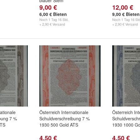
blauer Stem
9,00 €
12,00 €
6,00 € Bieten
9,00 € Bieten
Noch
1 Tag 16 Std.
Noch
1 Tag 16 Std
+ 2,90 € Versand
+ 2,90 € Versand
ationale
Österreich Internationale
Österreich Int
bung 7 %
Schuldverschreibung 7 %
Schuldversch
ATS
1930 500 Gold ATS
1930 1000 Go
4,50 €
4,50 €