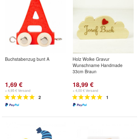
Buchstabenzug bunt A
Holz Wolke Gravur
Wunschname Handmade
33cm Braun
1,69 €
18,99 €
+ 4,95 € Versand
+ 4,00 € Versand
2
1