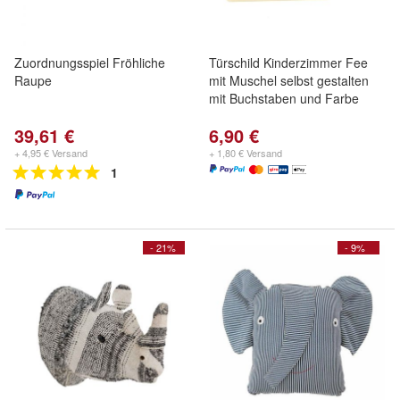
Zuordnungsspiel Fröhliche
Türschild Kinderzimmer Fee
Raupe
mit Muschel selbst gestalten
mit Buchstaben und Farbe
39,61 €
6,90 €
+ 4,95 € Versand
+ 1,80 € Versand
1
- 21%
- 9%