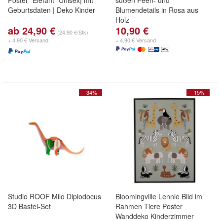
Poster "Elefant" Unisex| mit
süßen Feen- und
Geburtsdaten | Deko Kinder
Blumendetails in Rosa aus
Holz
ab 24,90 €
10,90 €
(24,90 €/Stk)
+ 4,90 € Versand
+ 4,90 € Versand
- 34%
- 15%
Studio ROOF Milo Diplodocus
Bloomingville Lennie Bild im
3D Bastel-Set
Rahmen Tiere Poster
Wanddeko Kinderzimmer