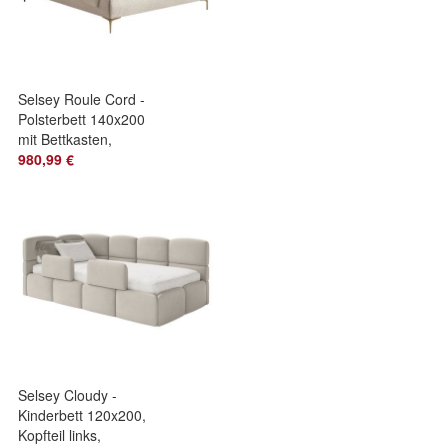
Selsey Roule Cord -
Polsterbett 140x200
mit Bettkasten,
Cordstoff und
980,99 €
goldfarbenen Fü
Selsey Cloudy -
Kinderbett 120x200,
Kopfteil links,