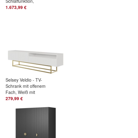
Schlaffunktion,
Chenille, rechts,
1.673,99 €
Braun
Selsey Veldio - TV-
Schrank mit offenem
Fach, Weiß mit
goldenem
279,99 €
Metallgestell, 175
cm