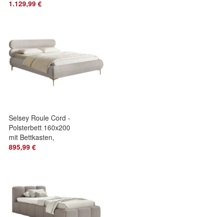
Matratze &
1.129,99 €
Bettkasten, Samt
Hellb
Selsey Roule Cord -
Polsterbett 160x200
mit Bettkasten,
Cordstoff und
895,99 €
goldfarbenen Fü