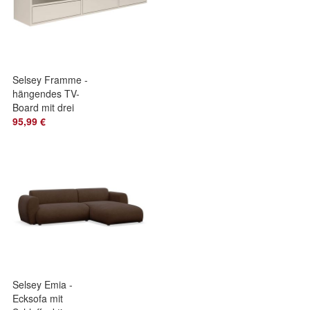
Selsey Framme -
hängendes TV-
Board mit drei
Klappen und
95,99 €
offenen Ablagen,
Kaschmirgrau
Selsey Emia -
Ecksofa mit