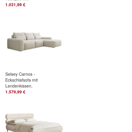
Stauraum, Topper,
1.031,99 €
hellbeige
Selsey Carnos -
Eckschlafsofa mit
Lendenkissen,
Chenille, Creme,
1.579,99 €
rechts