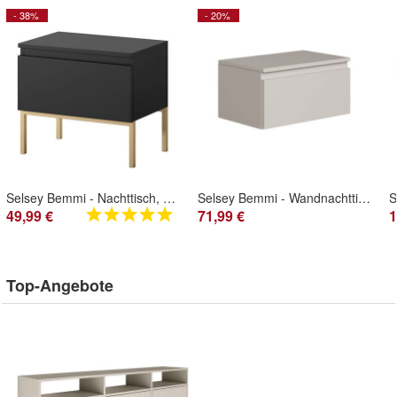
- 38%
- 20%
Selsey Bemmi - Nachttisch, Schwarz mit goldenem Metallgestell
Selsey Bemmi - Wandnachttisch mit Schublade, Greige, 49 cm
49,99 €
71,99 €
1
Top-Angebote