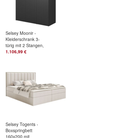
Selsey Moonir -
Kleiderschrank 3-
türig mit 2 Stangen,
150 cm, schwarz
1.106,99 €
Selsey Togents -
Boxspringbett
160x200 mit