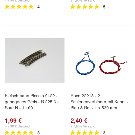
+ 7,90 € Versand
+ 7,90 € Versand
4
5
Fleischmann Piccolo 9122 -
Roco 22213 - 2
gebogenes Gleis - R 225,6 -
Schienenverbinder mit Kabel -
Spur N - 1:160
Blau & Rot - 1 x 530 mm
1,99 €
2,40 €
+ 7,90 € Versand
+ 7,90 € Versand
3
3