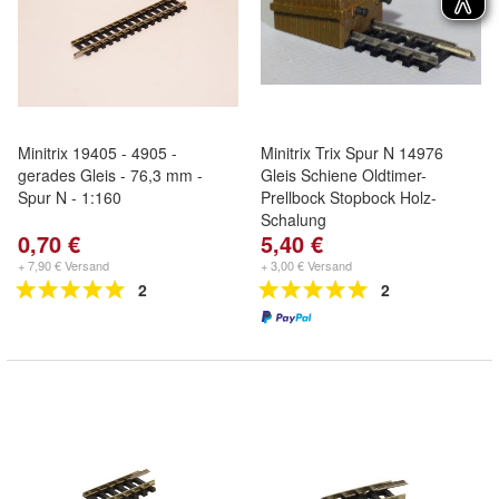
Minitrix 19405 - 4905 -
Minitrix Trix Spur N 14976
gerades Gleis - 76,3 mm -
Gleis Schiene Oldtimer-
Spur N - 1:160
Prellbock Stopbock Holz-
Schalung
0,70 €
5,40 €
+ 7,90 € Versand
+ 3,00 € Versand
2
2