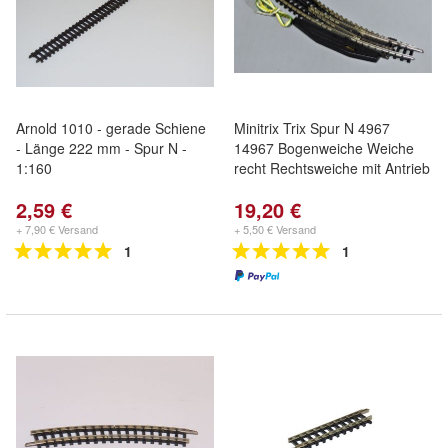
Arnold 1010 - gerade Schiene
Minitrix Trix Spur N 4967
- Länge 222 mm - Spur N -
14967 Bogenweiche Weiche
1:160
recht Rechtsweiche mit Antrieb
2,59 €
19,20 €
+ 7,90 € Versand
+ 5,50 € Versand
1
1