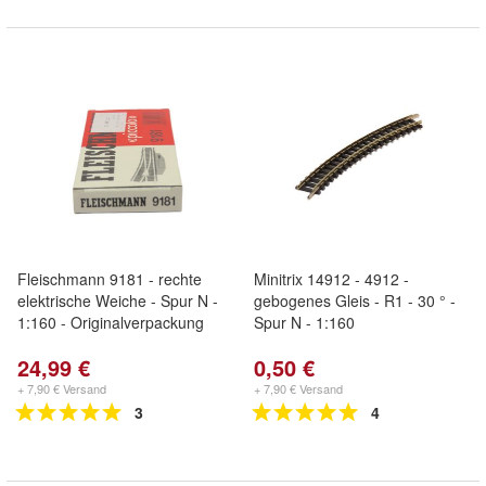
Fleischmann 9181 - rechte
Minitrix 14912 - 4912 -
elektrische Weiche - Spur N -
gebogenes Gleis - R1 - 30 ° -
1:160 - Originalverpackung
Spur N - 1:160
24,99 €
0,50 €
+ 7,90 € Versand
+ 7,90 € Versand
3
4