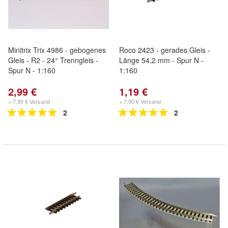
Minitrix Trix 4986 - gebogenes
Roco 2423 - gerades Gleis -
Gleis - R2 - 24° Trenngleis -
Länge 54,2 mm - Spur N -
Spur N - 1:160
1:160
2,99 €
1,19 €
+ 7,90 € Versand
+ 7,90 € Versand
2
2