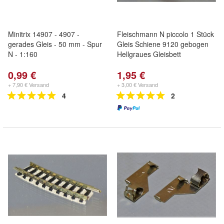
Minitrix 14907 - 4907 -
Fleischmann N piccolo 1 Stück
gerades Gleis - 50 mm - Spur
Gleis Schiene 9120 gebogen
N - 1:160
Hellgraues Gleisbett
0,99 €
1,95 €
+ 7,90 € Versand
+ 3,00 € Versand
4
2