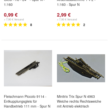
1:160
1:160 - Spur N
0,99 €
2,99 €
+ 7,90 € Versand
+ 7,90 € Versand
8
2
Fleischmann Piccolo 9114 -
Minitrix Trix Spur N 4963
Entkupplungsgleis für
Weiche rechts Rechtsweiche
Handbetrieb 111 mm - Spur N
mit Antrieb elektrisch