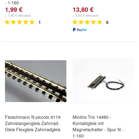
- 1:160
1,99 €
13,80 €
+ 7,90 € Versand
+ 5,50 € Versand
1
6
Fleischmann N piccolo 9119
Minitrix Trix 14980 -
Zahnstangengleis Zahnrad-
Kontaktgleis mit
Gleis Flexgleis Zahnradgleis
Magnetschalter - Spur N -
1:160