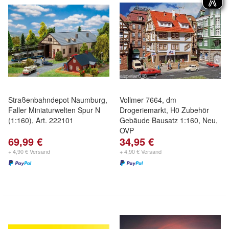
Straßenbahndepot Naumburg,
Vollmer 7664, dm
Faller Miniaturwelten Spur N
Drogeriemarkt, H0 Zubehör
(1:160), Art. 222101
Gebäude Bausatz 1:160, Neu,
OVP
69,99 €
34,95 €
+ 4,90 € Versand
+ 4,90 € Versand