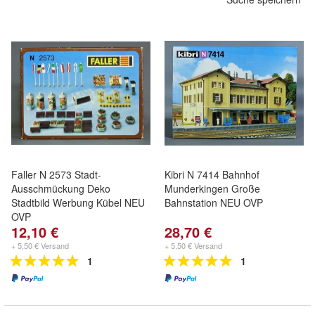
Faller N 2573 Stadt-
Kibri N 7414 Bahnhof
Ausschmückung Deko
Munderkingen Große
Stadtbild Werbung Kübel NEU
Bahnstation NEU OVP
OVP
12,10 €
28,70 €
+ 5,50 € Versand
+ 5,50 € Versand
1
1