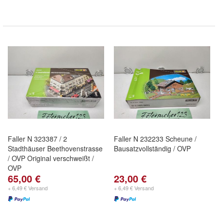
Faller N 323387 / 2
Faller N 232233 Scheune /
Stadthäuser Beethovenstrasse
Bausatzvollständig / OVP
/ OVP Original verschweißt /
OVP
65,00 €
23,00 €
+ 6,49 € Versand
+ 6,49 € Versand