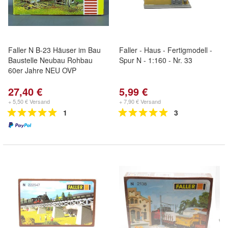
Faller N B-23 Häuser im Bau
Faller - Haus - Fertigmodell -
Baustelle Neubau Rohbau
Spur N - 1:160 - Nr. 33
60er Jahre NEU OVP
27,40 €
5,99 €
+ 5,50 € Versand
+ 7,90 € Versand
1
3