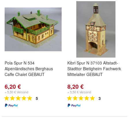
Pola Spur N 534
Kibri Spur N 37103 Altstadt-
Alpenländisches Berghaus
Stadttor Bietigheim Fachwerk
Caffe Chalet GEBAUT
Mittelalter GEBAUT
6,20 €
8,20 €
+ 5,50 € Versand
+ 5,50 € Versand
5
3