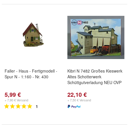
Faller - Haus - Fertigmodell -
Kibri N 7482 Großes Kieswerk
Spur N - 1:160 - Nr. 430
Altes Schotterwerk
Schüttgutverladung NEU OVP
5,99 €
22,10 €
+ 7,90 € Versand
+ 7,50 € Versand
1