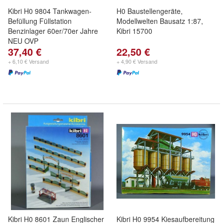
Kibri H0 9804 Tankwagen-
H0 Baustellengeräte,
Befüllung Füllstation
Modellwelten Bausatz 1:87,
Benzinlager 60er/70er Jahre
Kibri 15700
NEU OVP
37,40 €
22,50 €
+ 6,10 € Versand
+ 4,90 € Versand
Kibri H0 8601 Zaun Englischer
Kibri H0 9954 Kiesaufbereitung