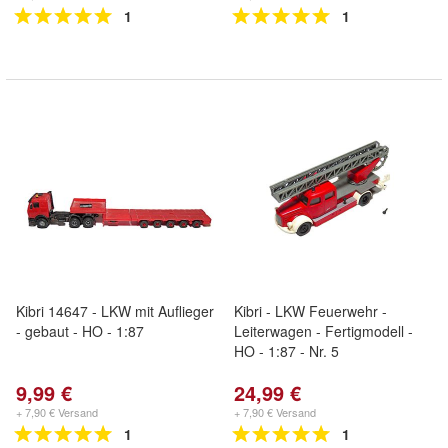
1
1
Kibri 14647 - LKW mit Auflieger
Kibri - LKW Feuerwehr -
- gebaut - HO - 1:87
Leiterwagen - Fertigmodell -
HO - 1:87 - Nr. 5
9,99 €
24,99 €
+ 7,90 € Versand
+ 7,90 € Versand
1
1