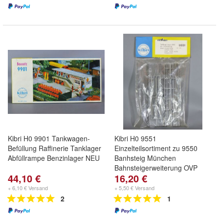
Kibri H0 9901 Tankwagen-
Kibri H0 9551
Befüllung Raffinerie Tanklager
Einzelteilsortiment zu 9550
Abfüllrampe Benzinlager NEU
Banhsteig München
Bahnsteigerweiterung OVP
44,10 €
16,20 €
+ 6,10 € Versand
+ 5,50 € Versand
2
1