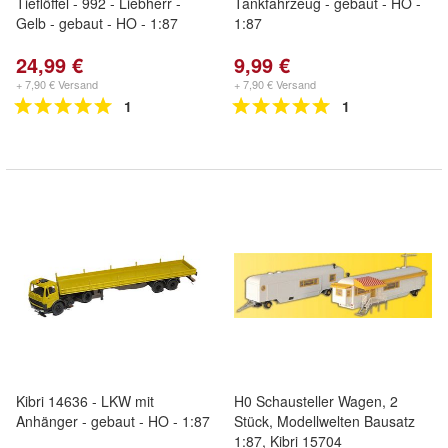
Tieflöffel - 992 - Liebherr -
Tankfahrzeug - gebaut - HO -
Gelb - gebaut - HO - 1:87
1:87
24,99 €
9,99 €
+ 7,90 € Versand
+ 7,90 € Versand
1
1
Kibri 14636 - LKW mit
H0 Schausteller Wagen, 2
Anhänger - gebaut - HO - 1:87
Stück, Modellwelten Bausatz
1:87, Kibri 15704