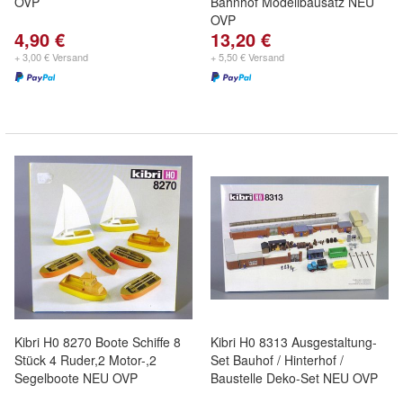
OVP
Bahnhof Modellbausatz NEU
OVP
4,90 €
13,20 €
+ 3,00 € Versand
+ 5,50 € Versand
Kibri H0 8270 Boote Schiffe 8
Kibri H0 8313 Ausgestaltung-
Stück 4 Ruder,2 Motor-,2
Set Bauhof / Hinterhof /
Segelboote NEU OVP
Baustelle Deko-Set NEU OVP