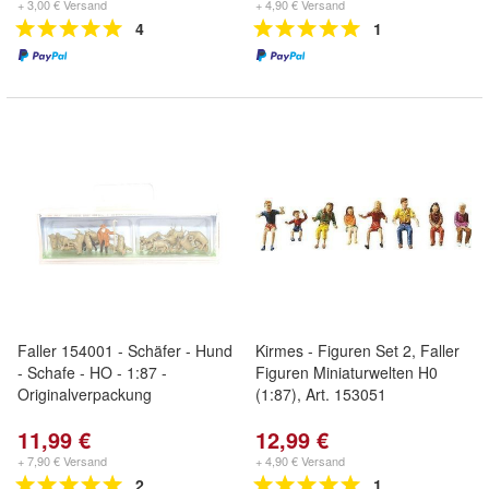
+ 3,00 € Versand
+ 4,90 € Versand
4
1
Faller 154001 - Schäfer - Hund
Kirmes - Figuren Set 2, Faller
- Schafe - HO - 1:87 -
Figuren Miniaturwelten H0
Originalverpackung
(1:87), Art. 153051
11,99 €
12,99 €
+ 7,90 € Versand
+ 4,90 € Versand
2
1