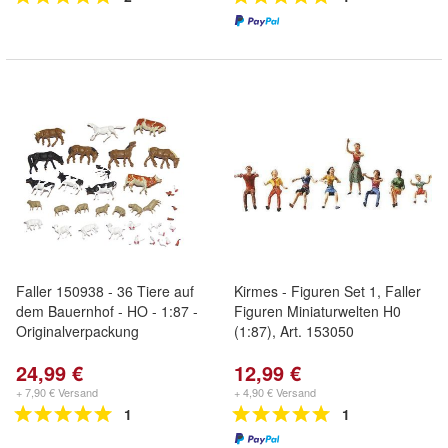
Faller 150938 - 36 Tiere auf
Kirmes - Figuren Set 1, Faller
dem Bauernhof - HO - 1:87 -
Figuren Miniaturwelten H0
Originalverpackung
(1:87), Art. 153050
24,99 €
12,99 €
+ 7,90 € Versand
+ 4,90 € Versand
1
1