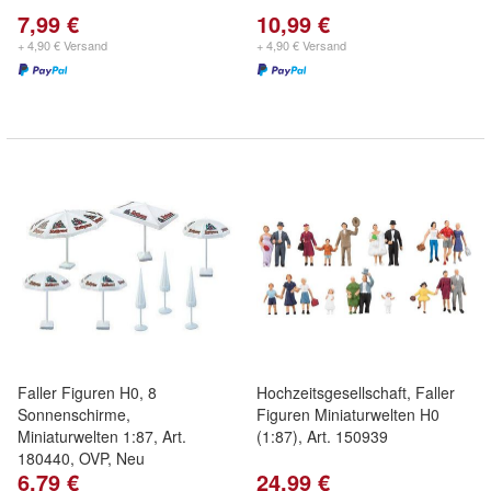
7,99 €
10,99 €
+ 4,90 € Versand
+ 4,90 € Versand
Faller Figuren H0, 8
Hochzeitsgesellschaft, Faller
Sonnenschirme,
Figuren Miniaturwelten H0
Miniaturwelten 1:87, Art.
(1:87), Art. 150939
180440, OVP, Neu
6,79 €
24,99 €