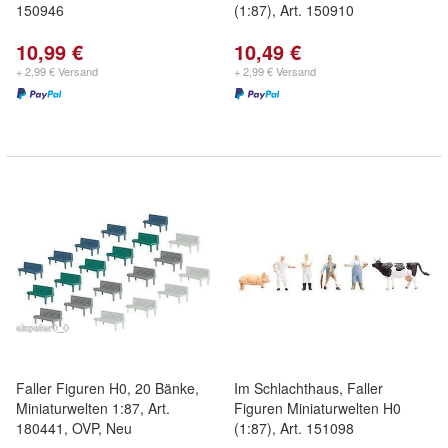
150946
(1:87), Art. 150910
10,99 €
10,49 €
+ 2,99 € Versand
+ 2,99 € Versand
Faller Figuren H0, 20 Bänke,
Im Schlachthaus, Faller
Miniaturwelten 1:87, Art.
Figuren Miniaturwelten H0
180441, OVP, Neu
(1:87), Art. 151098