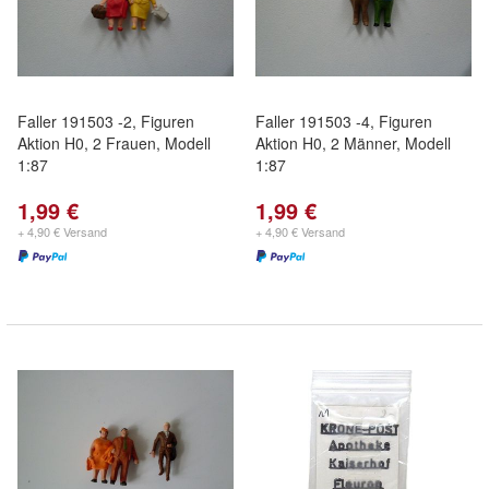
Faller 191503 -2, Figuren
Faller 191503 -4, Figuren
Aktion H0, 2 Frauen, Modell
Aktion H0, 2 Männer, Modell
1:87
1:87
1,99 €
1,99 €
+ 4,90 € Versand
+ 4,90 € Versand