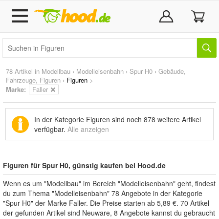
78 Artikel in
Modellbau
›
Modelleisenbahn
›
Spur H0
›
Gebäude,
Fahrzeuge, Figuren
›
Figuren
>
Marke
:
Faller
In der Kategorie Figuren sind noch
878 weitere Artikel
verfügbar.
Alle anzeigen
Figuren für Spur H0, günstig kaufen bei Hood.de
Wenn es um "Modellbau" im Bereich "Modelleisenbahn" geht, findest
du zum Thema "Modelleisenbahn" 78 Angebote in der Kategorie
"Spur H0" der Marke Faller. Die Preise starten ab 5,89 €. 70 Artikel
der gefunden Artikel sind Neuware, 8 Angebote kannst du gebraucht