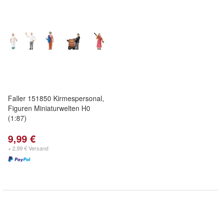
Faller 151850 Kirmespersonal,
Figuren Miniaturwelten H0
(1:87)
9,99 €
+ 2,99 € Versand