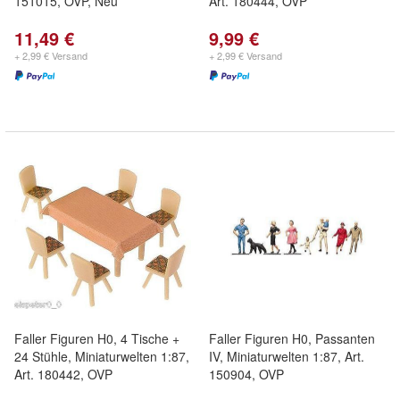
151015, OVP, Neu
Art. 180444, OVP
11,49 €
9,99 €
+ 2,99 € Versand
+ 2,99 € Versand
Faller Figuren H0, 4 Tische +
Faller Figuren H0, Passanten
24 Stühle, Miniaturwelten 1:87,
IV, Miniaturwelten 1:87, Art.
Art. 180442, OVP
150904, OVP