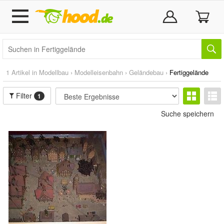
1 Artikel in
Modellbau
›
Modelleisenbahn
›
Geländebau
›
Fertiggelände
Filter
1
Suche speichern