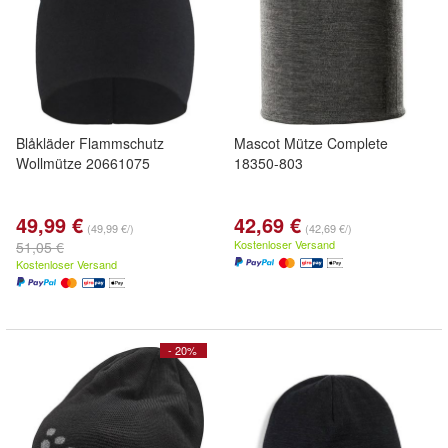
Blåkläder Flammschutz
Mascot Mütze Complete
Wollmütze 20661075
18350-803
49,99 €
42,69 €
(49,99 €/)
(42,69 €/)
Kostenloser Versand
51,05 €
Kostenloser Versand
- 20%