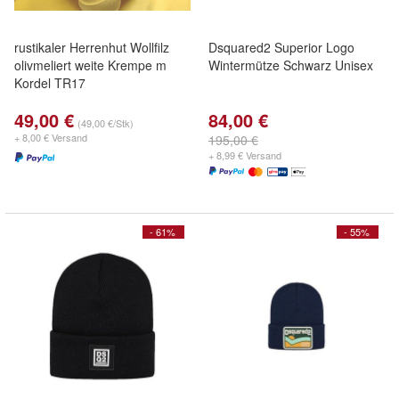
rustikaler Herrenhut Wollfilz
Dsquared2 Superior Logo
olivmeliert weite Krempe m
Wintermütze Schwarz Unisex
Kordel TR17
49,00 €
84,00 €
(49,00 €/Stk)
+ 8,00 € Versand
195,00 €
+ 8,99 € Versand
- 61%
- 55%