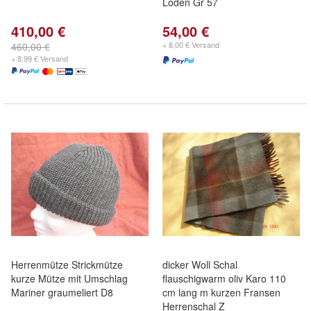
Loden Gr 57
410,00 €
54,00 €
+ 8,00 € Versand
460,00 €
+ 8,99 € Versand
Herrenmütze Strickmütze
dicker Woll Schal
kurze Mütze mit Umschlag
flauschigwarm oliv Karo 110
Mariner graumeliert D8
cm lang m kurzen Fransen
Herrenschal Z