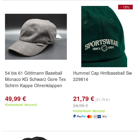
- 13%
54 bis 61 Göttmann Baseball
Hummel Cap Hmlbaseball Sw
Monaco KG Schwarz Gore Tex
229814
Schirm Kappe Ohrenklappen
49,99 €
21,79 €
(21,79 €/)
Kostenloser Versand
24,95 €
Kostenloser Versand