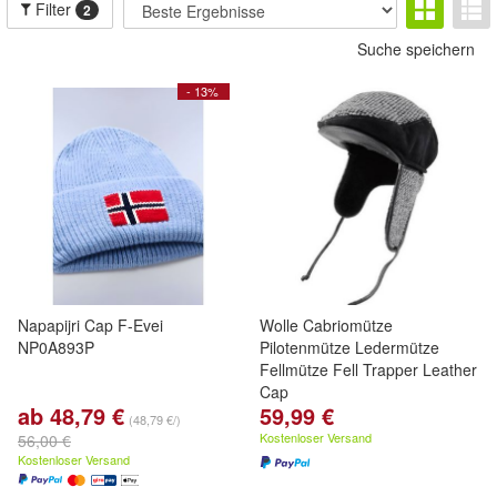
Filter
2
Suche speichern
- 13%
Napapijri Cap F-Evei
Wolle Cabriomütze
NP0A893P
Pilotenmütze Ledermütze
Fellmütze Fell Trapper Leather
Cap
ab 48,79 €
59,99 €
(48,79 €/)
Kostenloser Versand
56,00 €
Kostenloser Versand