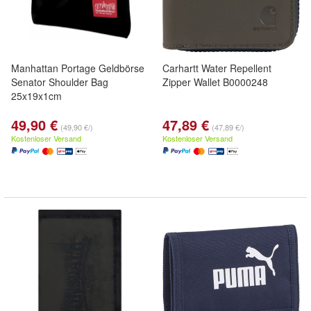
Manhattan Portage Geldbörse
Carhartt Water Repellent
Senator Shoulder Bag
Zipper Wallet B0000248
25x19x1cm
49,90 €
47,89 €
(49,90 €/)
(47,89 €/)
Kostenloser Versand
Kostenloser Versand