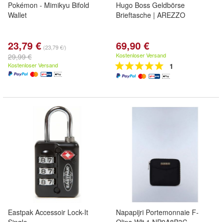
Pokémon - Mimikyu Bifold
Hugo Boss Geldbörse
Wallet
Brieftasche | AREZZO
23,79 €
69,90 €
(23,79 €/)
Kostenloser Versand
29,99 €
Kostenloser Versand
1
Eastpak Accessoir Lock-It
Napapijri Portemonnaie F-