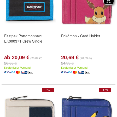
Eastpak Portemonnaie
Pokémon - Card Holder
EK000371 Crew Single
ab 20,09 €
20,69 €
(20,09 €/)
(20,69 €/)
26,00 €
24,99 €
Kostenloser Versand
Kostenloser Versand
- 9%
- 17%