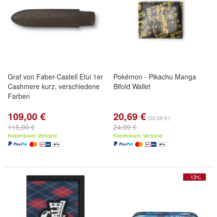
Graf von Faber-Castell Etui 1er
Pokémon - Pikachu Manga
Cashmere kurz, verschiedene
Bifold Wallet
Farben
109,00 €
20,69 €
(20,69 €/)
115,00 €
24,99 €
Kostenloser Versand
Kostenloser Versand
- 13%