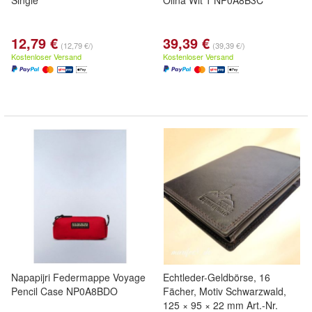
Single
Olina Wlt 1 NP0A8B3C
12,79 €
39,39 €
(12,79 €/)
(39,39 €/)
Kostenloser Versand
Kostenloser Versand
Napapijri Federmappe Voyage
Echtleder-Geldbörse, 16
Pencil Case NP0A8BDO
Fächer, Motiv Schwarzwald,
125 × 95 × 22 mm Art.-Nr.