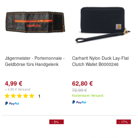
Jägermeister - Portemonnaie -
Carhartt Nylon Duck Lay-Flat
Geldbörse fürs Handgelenk
Clutch Wallet B0000246
4,99 €
62,80 €
+ 4,80 € Versand
72,99 €
1
Kostenloser Versand
- 5%
- 17%