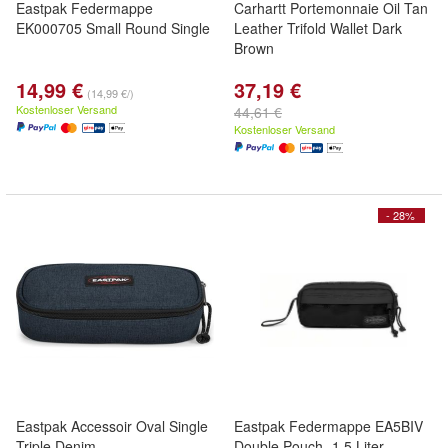
Eastpak Federmappe
Carhartt Portemonnaie Oil Tan
EK000705 Small Round Single
Leather Trifold Wallet Dark
Brown
14,99 €
37,19 €
(14,99 €/)
Kostenloser Versand
44,61 €
Kostenloser Versand
- 28%
Eastpak Accessoir Oval Single
Eastpak Federmappe EA5BIV
Triple Denim
Double Pouch -1,5 Liter