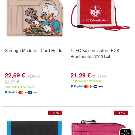
Scrooge Mcduck - Card Holder
1. FC Kaiserslautern FCK
Brustbeutel 5700144
22,69 €
21,29 €
(22,69 €/)
(21,29 €/)
Kostenloser Versand
24,99 €
Kostenloser Versand
- 23%
- 17%