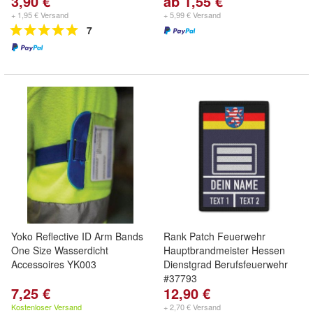
3,90 €
ab 1,55 €
+ 1,95 € Versand
+ 5,99 € Versand
7
Yoko Reflective ID Arm Bands
Rank Patch Feuerwehr
One Size Wasserdicht
Hauptbrandmeister Hessen
Accessoires YK003
Dienstgrad Berufsfeuerwehr
#37793
7,25 €
12,90 €
Kostenloser Versand
+ 2,70 € Versand