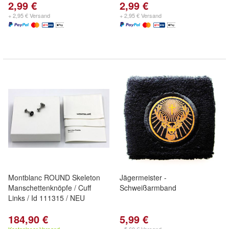
2,99 €
2,99 €
+ 2,95 € Versand
+ 2,95 € Versand
Montblanc ROUND Skeleton
Jägermeister -
Manschettenknöpfe / Cuff
Schweißarmband
Links / Id 111315 / NEU
184,90 €
5,99 €