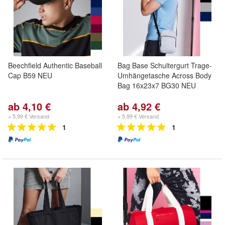
Beechfield Authentic Baseball
Bag Base Schultergurt Trage-
Cap B59 NEU
Umhängetasche Across Body
Bag 16x23x7 BG30 NEU
ab 4,10 €
ab 4,92 €
+ 5,99 € Versand
+ 5,99 € Versand
1
1