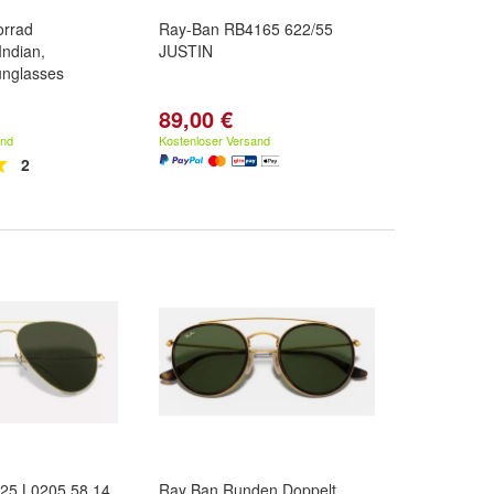
orrad
Ray-Ban RB4165 622/55
Indian,
JUSTIN
unglasses
89,00 €
and
Kostenloser Versand
2
25 L0205 58 14
Ray Ban Runden Doppelt