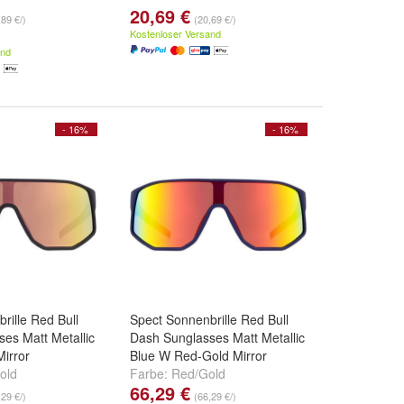
20,69 €
,89 €/)
(20,69 €/)
Kostenloser Versand
and
- 16%
- 16%
rille Red Bull
Spect Sonnenbrille Red Bull
es Matt Metallic
Dash Sunglasses Matt Metallic
irror
Blue W Red-Gold Mirror
old
Farbe:
Red/Gold
66,29 €
,29 €/)
(66,29 €/)