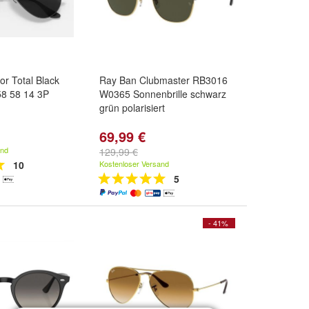
or Total Black
Ray Ban Clubmaster RB3016
8 58 14 3P
W0365 Sonnenbrille schwarz
grün polarisiert
69,99 €
and
129,99 €
10
Kostenloser Versand
5
- 41%