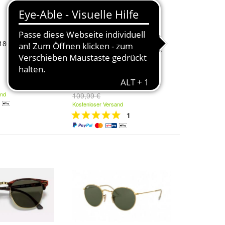
180 601/11
Ray Ban RB3025 Aviator
Sonnenbrille Metall Gold UV
Schutz
64,99 €
and
109,99 €
Kostenloser Versand
1