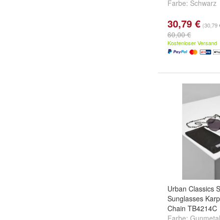
Farbe:
Schwarz
30,79 €
(30,79 
60,00 €
Kostenloser Versand
Urban Classics S
Sunglasses Karp
Chain TB4214C
Farbe:
Gunmetal