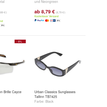
tal
und
Neongreen
ab 8,79 €
,89 €/)
(8,79 €/)
Kostenloser Versand
and
- 6%
en Brille Cayce
Urban Classics Sunglasses
Tallinn TB7425
Farbe:
Black