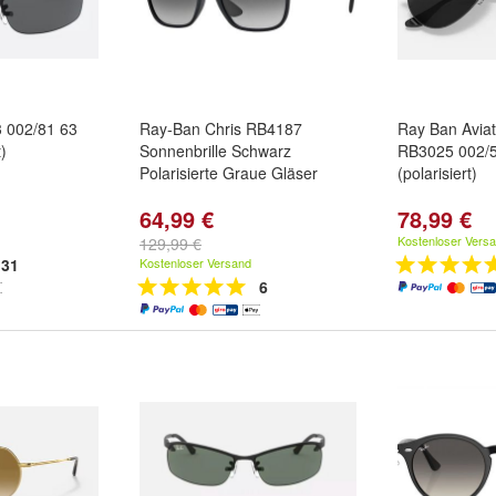
 002/81 63
Ray-Ban Chris RB4187
Ray Ban Aviat
t)
Sonnenbrille Schwarz
RB3025 002/5
Polarisierte Graue Gläser
(polarisiert)
64,99 €
78,99 €
Kostenloser Vers
129,99 €
31
Kostenloser Versand
6