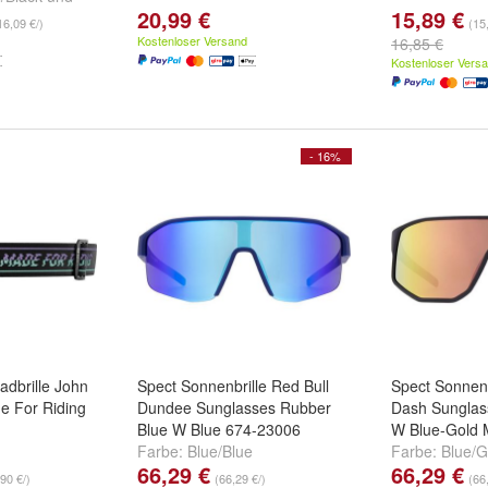
20,99 €
15,89 €
16,09 €/)
(15
Kostenloser Versand
16,85 €
Kostenloser Vers
- 16%
adbrille John
Spect Sonnenbrille Red Bull
Spect Sonnenb
e For Riding
Dundee Sunglasses Rubber
Dash Sunglass
Blue W Blue 674-23006
W Blue-Gold M
Farbe:
Blue/Blue
Farbe:
Blue/G
66,29 €
66,29 €
90 €/)
(66,29 €/)
(66