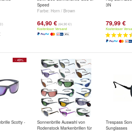
Speed
3N
Farbe:
Horn / Brown
64,90 €
79,99 €
€/)
(64,90 €/)
Kostenloser Versand
Kostenloser Vers
- 49%
rille Scotty -
Sonnenbrille Auswahl von
Trespass Sonn
Rodenstock Markenbrillen für
Sunglasses