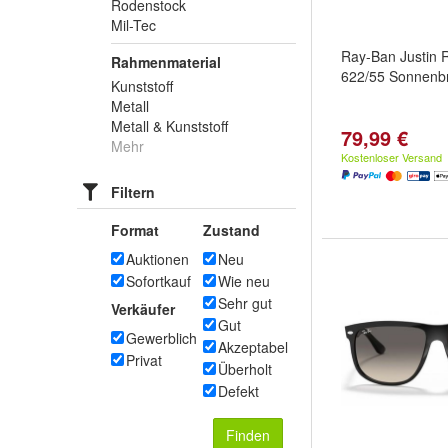
Rodenstock
Mil-Tec
Ray-Ban Justin
Rahmenmaterial
622/55 Sonnenbri
Kunststoff
Metall
Metall & Kunststoff
79,99 €
Mehr
Kostenloser Versand
Filtern
Format
Zustand
Auktionen
Neu
Sofortkauf
Wie neu
Sehr gut
Verkäufer
Gut
Gewerblich
Akzeptabel
Privat
Überholt
Defekt
Finden