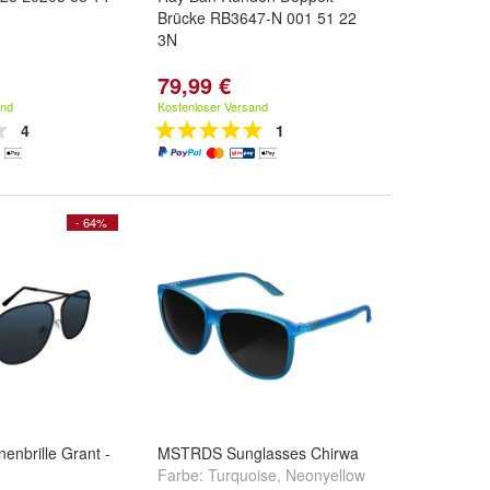
Brücke RB3647-N 001 51 22
3N
79,99 €
and
Kostenloser Versand
4
1
- 64%
enbrille Grant -
MSTRDS Sunglasses Chirwa
Farbe:
Turquoise
,
Neonyellow