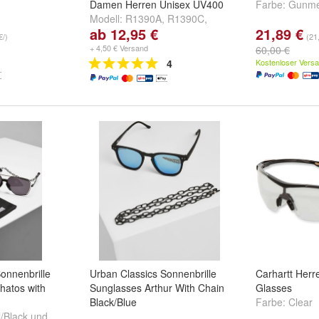
Damen Herren Unisex UV400
Farbe:
Gunme
Modell:
R1390A
,
R1390C
,
ab 12,95 €
21,89 €
R1390D
und
weitere ...
€/)
(21
+ 4,50 € Versand
60,00 €
4
Kostenloser Vers
onnenbrille
Urban Classics Sonnenbrille
Carhartt Herr
hatos with
Sunglasses Arthur With Chain
Glasses
Black/Blue
Farbe:
Clear
/Black
und