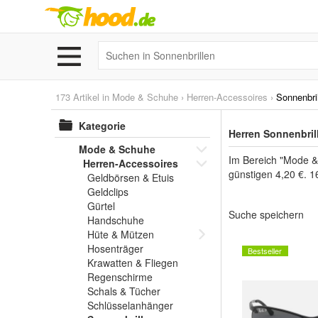
173 Artikel in
Mode & Schuhe
›
Herren-Accessoires
›
Sonnenbri
Kategorie
Herren Sonnenbril
Mode & Schuhe
Im Bereich "Mode &
Herren-Accessoires
günstigen 4,20 €. 1
Geldbörsen & Etuis
Geldclips
Gürtel
Suche speichern
Handschuhe
Hüte & Mützen
Hosenträger
Bestseller
Krawatten & Fliegen
Regenschirme
Schals & Tücher
Schlüsselanhänger