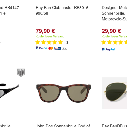
end RB4147
Ray Ban Clubmaster RB3016
Designer Mot
lle
990/58
Sonnenbrille, 
Motorcycle-S
79,90 €
29,90 €
Kostenloser Versand
Kostenloser Vers
3
brille
John Doe Sonnenbrille God of
Ray BanRB30