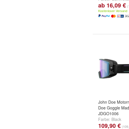
ab 16,09 €
gold
(
Kostenloser Versand
John Doe Motorr
Doe Goggle Mad
JDGO1006
Farbe:
Black
109,90 €
(109,