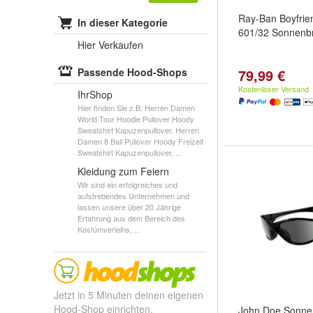
Ray-Ban Boyfri
In dieser Kategorie
601/32 Sonnenbri
Hier Verkaufen
Passende Hood-Shops
79,99 €
Kostenloser Versand
IhrShop
Hier finden Sie z.B: Herren Damen
World Tour Hoodie Pullover Hoody
Sweatshirt Kapuzenpullover, Herren
Damen 8 Ball Pullover Hoody Freizeit
Sweatshirt Kapuzenpullover, ...
Kleidung zum Feiern
Wir sind ein erfolgreiches und
aufstrebendes Unternehmen und
lassen unsere über 20 Jährige
Erfahrung aus dem Bereich des
Kostümverleihs, ...
Jetzt in 5 Minuten deinen eigenen
Hood-Shop einrichten.
John Doe Sonnen