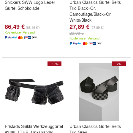
Snickers SWW Logo Leder
Urban Classics Gürtel Belts
Gürtel Schokolade
Trio Black+Or.
Camouflage/Black+Or.
White/Black
86,49 €
27,89 €
(86,49 €/)
(27,89 €/)
Kostenloser Versand
29,90 €
Kostenloser Versand
- 12%
- 7%
Fristads Snikki Werkzeuggürtel
Urban Classics Gürtel Belts
9336L LTHR, Linkshändig
Trio Grey