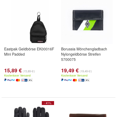
Eastpak Geldbörse EK00016F
Borussia Mönchengladbach
Mini Padded
Nylongeldbörse Streifen
5700075
15,89 €
19,49 €
(15,89 €/)
(19,49 €/)
Kostenloser Versand
Kostenloser Versand
- 41%