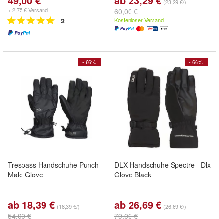
49,00 €
ab 23,29 €
(23,29 €/)
+ 2,75 € Versand
60,00 €
2
Kostenloser Versand
- 66%
- 66%
Trespass Handschuhe Punch -
DLX Handschuhe Spectre - Dlx
Male Glove
Glove Black
ab 18,39 €
ab 26,69 €
(18,39 €/)
(26,69 €/)
54,00 €
79,00 €