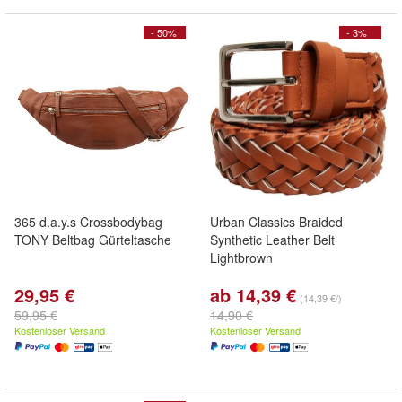
- 50%
- 3%
365 d.a.y.s Crossbodybag
Urban Classics Braided
TONY Beltbag Gürteltasche
Synthetic Leather Belt
Lightbrown
29,95 €
ab 14,39 €
(14,39 €/)
59,95 €
14,90 €
Kostenloser Versand
Kostenloser Versand