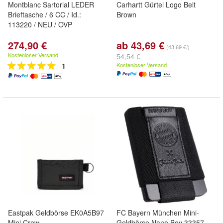
Montblanc Sartorial LEDER
Carhartt Gürtel Logo Belt
Brieftasche / 6 CC / Id.:
Brown
113220 / NEU / OVP
274,90 €
ab 43,69 €
(43,69 €/)
Kostenloser Versand
54,54 €
1
Kostenloser Versand
Eastpak Geldbörse EK0A5B97
FC Bayern München Mini-
Mini Crew
Geldbörse Nano Boy 33357