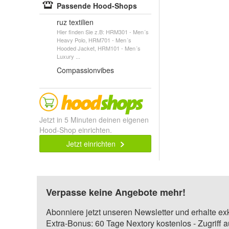
Passende Hood-Shops
ruz textilien
Hier finden Sie z.B: HRM301 - Men´s
Heavy Polo, HRM701 - Men´s
Hooded Jacket, HRM101 - Men´s
Luxury ...
Compassionvibes
Jetzt in 5 Minuten deinen eigenen
Hood-Shop einrichten.
Jetzt einrichten
Verpasse keine Angebote mehr!
Abonniere jetzt unseren Newsletter und erhalte ex
Extra-Bonus: 60 Tage Nextory kostenlos - Zugriff 