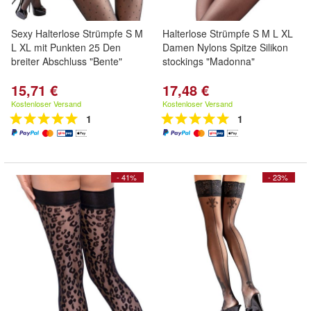
Sexy Halterlose Strümpfe S M
Halterlose Strümpfe S M L XL
L XL mit Punkten 25 Den
Damen Nylons Spitze Silikon
breiter Abschluss "Bente"
stockings "Madonna"
15,71 €
17,48 €
Kostenloser Versand
Kostenloser Versand
1
1
- 41%
- 23%