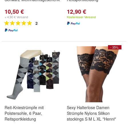
10,50 €
12,90 €
+ 4,90 € Versand
Kostenloser Versand
2
- 35%
Reit-Kniestrümpfe mit
Sexy Halterlose Damen
Polstersohle, 6 Paar,
Strümpfe Nylons Silikon
Reitsportkleidung
stockings S M L XL "Henni"