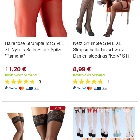
Halterlose Strümpfe rot S M L
Netz-Strümpfe S M L XL
XL Nylons Satin Sheer Spitze
Strapse halterlos schwarz
"Ramona"
Damen stockings "Kelly" S11
11,20 €
8,99 €
Kostenloser Versand
Kostenloser Versand
3
1
- 25%