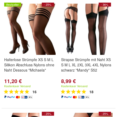
Bestseller
- 25%
- 36%
Halterlose Strümpfe XS S M L
Strapse Strümpfe mit Naht XS
Silikon Abschluss Nylons ohne
S M L XL 2XL 3XL 4XL Nylons
Naht Dessous "Michaela"
schwarz "Mandy" S52
11,20 €
8,99 €
Kostenloser Versand
Kostenloser Versand
16
18
- 25%
- 25%