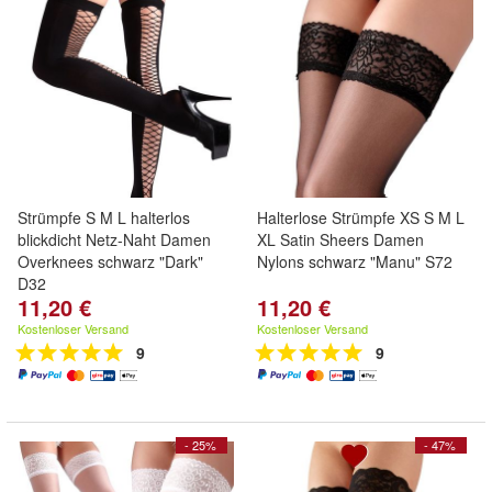
Strümpfe S M L halterlos
Halterlose Strümpfe XS S M L
blickdicht Netz-Naht Damen
XL Satin Sheers Damen
Overknees schwarz "Dark"
Nylons schwarz "Manu" S72
D32
11,20 €
11,20 €
Kostenloser Versand
Kostenloser Versand
9
9
- 25%
- 47%