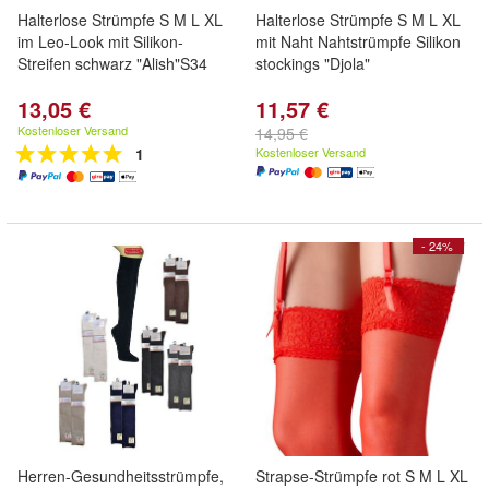
Halterlose Strümpfe S M L XL
Halterlose Strümpfe S M L XL
im Leo-Look mit Silikon-
mit Naht Nahtstrümpfe Silikon
Streifen schwarz "Alish"S34
stockings "Djola"
13,05 €
11,57 €
Kostenloser Versand
14,95 €
1
Kostenloser Versand
- 24%
Herren-Gesundheitsstrümpfe,
Strapse-Strümpfe rot S M L XL