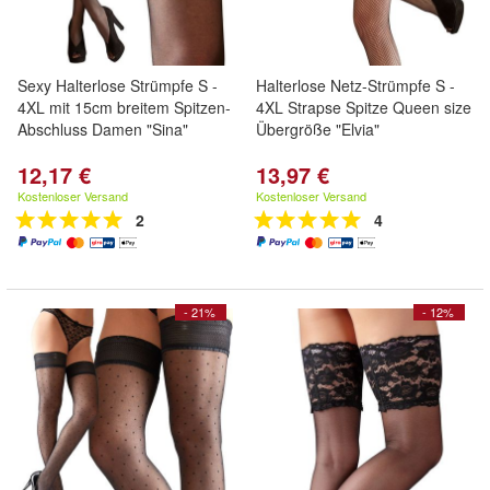
Sexy Halterlose Strümpfe S -
Halterlose Netz-Strümpfe S -
4XL mit 15cm breitem Spitzen-
4XL Strapse Spitze Queen size
Abschluss Damen "Sina"
Übergröße "Elvia"
12,17 €
13,97 €
Kostenloser Versand
Kostenloser Versand
2
4
- 21%
- 12%