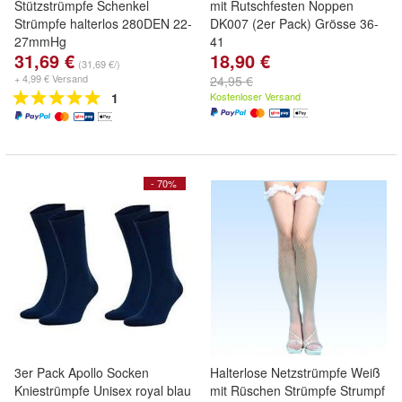
Stützstrümpfe Schenkel
mit Rutschfesten Noppen
Strümpfe halterlos 280DEN 22-
DK007 (2er Pack) Grösse 36-
27mmHg
41
31,69 €
18,90 €
(31,69 €/)
+ 4,99 € Versand
24,95 €
1
Kostenloser Versand
- 70%
3er Pack Apollo Socken
Halterlose Netzstrümpfe Weiß
Kniestrümpfe Unisex royal blau
mit Rüschen Strümpfe Strumpf