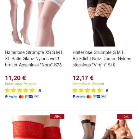
Halterlose Strümpfe XS S M L
Halterlose Strümpfe S M L
XL Satin Glanz Nylons weiß
Blickdicht Netz Damen Nylons
breiter Abschluss "Nora" S73
stockings "Virgin" S10
11,20 €
12,17 €
Kostenloser Versand
Kostenloser Versand
5
6
- 25%
- 10%