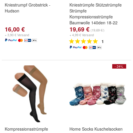
Kniestrumpf Grobstrick -
Kniestrümpfe Stützstrümpfe
Hudson
Strümpfe
Kompressionsstrümpfe
Baumwolle 140den 18-22
16,00 €
19,69 €
(19,69 €/)
+ 3,90 € Versand
+ 4,99 € Versand
1
- 24%
Kompressionsstrümpfe
Home Socks Kuschelsocken