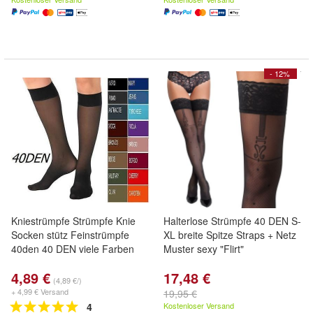
- 12%
Kniestrümpfe Strümpfe Knie
Halterlose Strümpfe 40 DEN S-
Socken stütz Feinstrümpfe
XL breite Spitze Straps + Netz
40den 40 DEN viele Farben
Muster sexy "Flirt"
4,89 €
17,48 €
(4,89 €/)
+ 4,99 € Versand
19,95 €
4
Kostenloser Versand