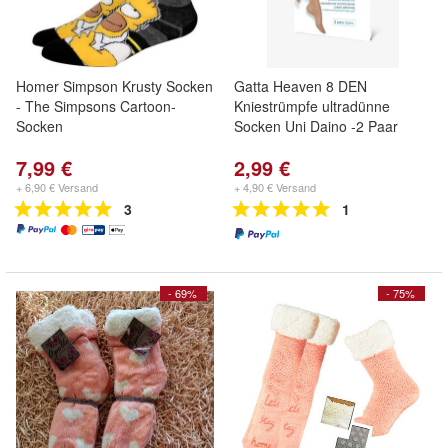
Homer Simpson Krusty Socken
Gatta Heaven 8 DEN
- The Simpsons Cartoon-
Kniestrümpfe ultradünne
Socken
Socken Uni Daino -2 Paar
7,99 €
2,99 €
+ 6,90 € Versand
+ 4,90 € Versand
3
1
- 69%
- 75%