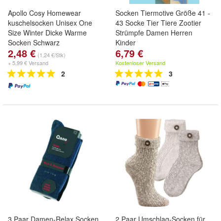
Apollo Cosy Homewear
Socken Tiermotive Größe 41 -
kuschelsocken Unisex One
43 Socke Tier Tiere Zootier
Size Winter Dicke Warme
Strümpfe Damen Herren
Socken Schwarz
Kinder
2,48 €
6,79 €
(1,24 €/Stk)
+ 5,99 € Versand
Kostenloser Versand
2
3
3 Paar Damen-Relax Socken
2 Paar Umschlag-Socken für