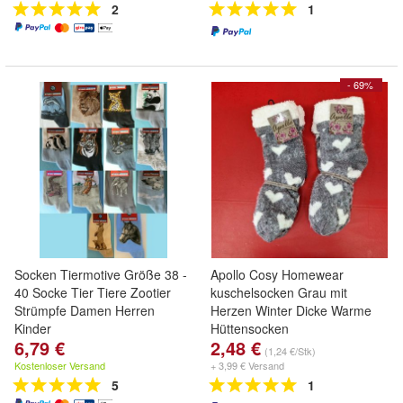
2
1
- 69%
Socken Tiermotive Größe 38 -
Apollo Cosy Homewear
40 Socke Tier Tiere Zootier
kuschelsocken Grau mit
Strümpfe Damen Herren
Herzen Winter Dicke Warme
Kinder
Hüttensocken
6,79 €
2,48 €
(1,24 €/Stk)
Kostenloser Versand
+ 3,99 € Versand
5
1