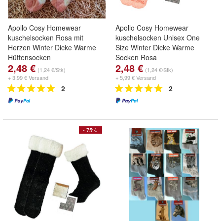
Apollo Cosy Homewear
Apollo Cosy Homewear
kuschelsocken Rosa mit
kuschelsocken Unisex One
Herzen Winter Dicke Warme
Size Winter Dicke Warme
Hüttensocken
Socken Rosa
2,48 €
2,48 €
(1,24 €/Stk)
(1,24 €/Stk)
+ 3,99 € Versand
+ 5,99 € Versand
2
2
- 75%