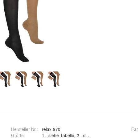
Hersteller Nr.:
relax-970
Fa
Größe
: