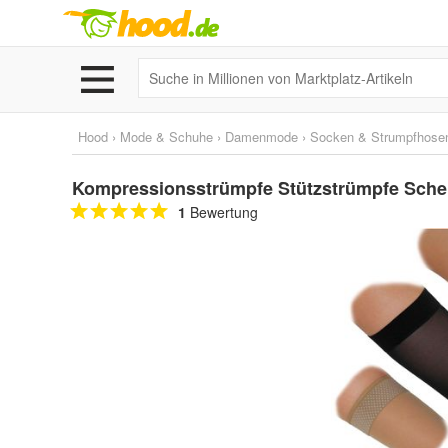
Hood
›
Mode & Schuhe
›
Damenmode
›
Socken & Strumpfhose
Kompressionsstrümpfe Stützstrümpfe Sche
1
Bewertung