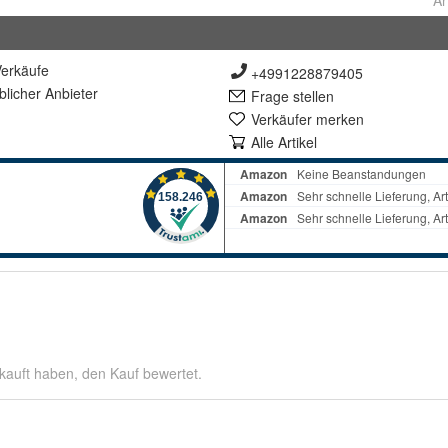
Ar
erkäufe
+4991228879405
lich
er Anbieter
Frage stellen
Verkäufer merken
Alle Artikel
kauft haben, den Kauf bewertet.