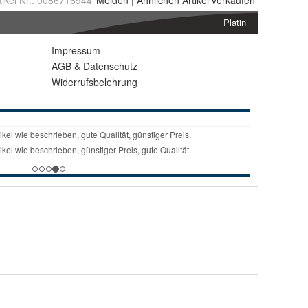
tikel Nr.:
0086716944
Melden
|
Ähnlichen
Artikel verkaufen
Platin
Impressum
AGB
&
Datenschutz
Widerrufsbelehrung