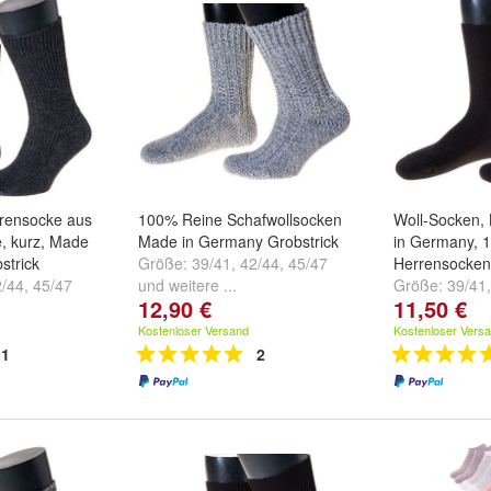
rensocke aus
100% Reine Schafwollsocken
Woll-Socken,
, kurz, Made
Made in Germany Grobstrick
in Germany, 
strick
Größe:
39/41
,
42/44
,
45/47
Herrensocken
2/44
,
45/47
und
weitere ...
Größe:
39/41
12,90 €
11,50 €
und
weitere ..
Kostenloser Versand
Kostenloser Vers
1
2