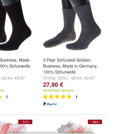
 Business, Made
3 Paar Schurwoll-Socken,
100% Schurwolle
Business, Made in Germany,
100% Schurwolle
,
42/44
,
45/47
Größe:
39/41
,
42/44
,
45/47
27,90 €
.
und
weitere ...
and
Kostenloser Versand
1
1
- 51%
- 39%