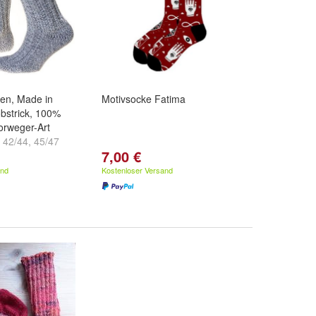
en, Made in
Motivsocke Fatima
bstrick, 100%
orweger-Art
,
42/44
,
45/47
7,00 €
.
and
Kostenloser Versand