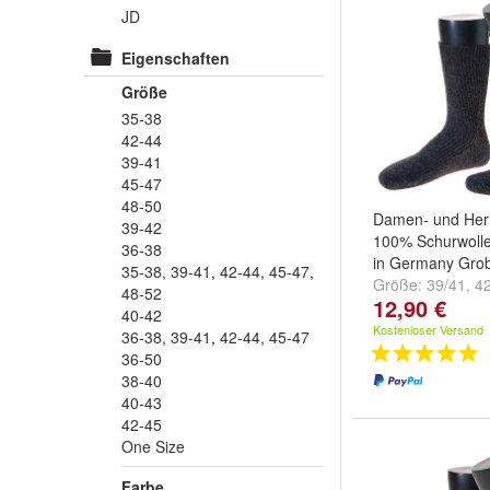
JD
Eigenschaften
Größe
35-38
42-44
39-41
45-47
48-50
Damen- und Her
39-42
100% Schurwolle
36-38
in Germany Grob
35-38, 39-41, 42-44, 45-47,
Größe:
39/41
,
4
48-52
12,90 €
und
weitere ...
40-42
Kostenloser Versand
36-38, 39-41, 42-44, 45-47
36-50
38-40
40-43
42-45
One Size
Farbe