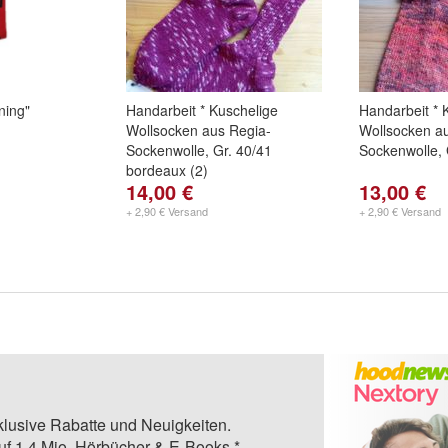
ning"
Handarbeit * Kuschelige
Handarbeit * 
Wollsocken aus Regia-
Wollsocken a
Sockenwolle, Gr. 40/41
Sockenwolle, G
bordeaux (2)
14,00 €
13,00 €
+ 2,90 € Versand
+ 2,90 € Versand
klusive Rabatte und Neuigkeiten.
auf 1,4 Mio. Hörbücher & E-Books.*