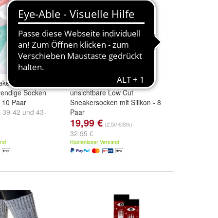
akersocken -
Footnote Füßlinge -
rendige Socken
unsichtbare Low Cut
- 10 Paar
Sneakersocken mit Silikon - 8
,
39-42
und
43-
Paar
19,99 €
Größe:
35-38
und
39-42
(2,50 €/Stk)
32,95 €
and
Kostenloser Versand