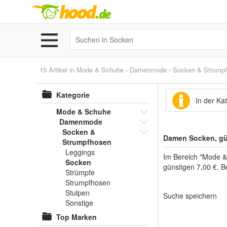
15 Artikel in
Mode & Schuhe
›
Damenmode
›
Socken & Strump
Kategorie
In der Ka
Mode & Schuhe
Damenmode
Socken &
Damen Socken, gü
Strumpfhosen
Leggings
Im Bereich "Mode &
Socken
günstigen 7,00 €. B
Strümpfe
Strumpfhosen
Stulpen
Suche speichern
Sonstige
Top Marken