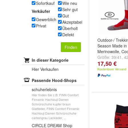
Sofortkauf
Wie neu
Sehr gut
Verkäufer
Gut
Gewerblich
Akzeptabel
Privat
Überholt
Defekt
Outdoor-/ Trekki
Season Made in
Finden
Merinowolle, Co
Größe:
39/41
,
4
In dieser Kategorie
17,50 €
und
weitere ...
Hier Verkaufen
Kostenloser Versand
Passende Hood-Shops
schuherlebnis
Hier finden Sie z.B: FINN Comfort
Finnamic Hachiouji Damen
Schnürschuhe kupfer braun
Glattleder, FINN Comfort Finnamic
Hachiouji Damen Schnürschuhe
carbongrau Lackleder, ...
CIRCLE DREAM Shop