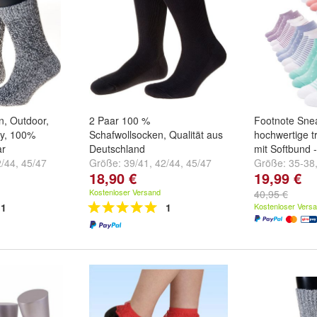
n, Outdoor,
2 Paar 100 %
Footnote Sne
y, 100%
Schafwollsocken, Qualität aus
hochwertige t
ar
Deutschland
mit Softbund 
2/44
,
45/47
Größe:
39/41
,
42/44
,
45/47
Größe:
35-38
18,90 €
19,99 €
und
weitere ...
46
Kostenloser Versand
40,95 €
1
1
Kostenloser Vers