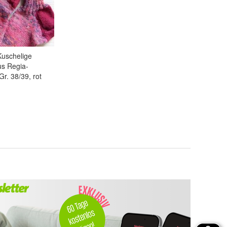
Kuschelige
us Regia-
r. 38/39, rot