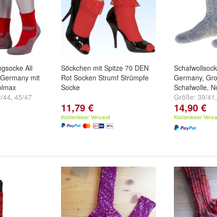
ngsocke All
Söckchen mit Spitze 70 DEN
Schafwollsock
 Germany mit
Rot Socken Strumf Strümpfe
Germany, Gro
olmax
Socke
Schafwolle, N
2/44
,
45/47
Größe:
39/41
11,79 €
14,90 €
und
weitere ..
Kostenloser Versand
Kostenloser Vers