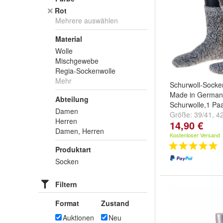
Rot
Mehrere auswählen
Material
Wolle
Mischgewebe
Regia-Sockenwolle
Mehr
Schurwoll-Socke
Made in German
Abteilung
Schurwolle,1 Pa
Damen
Größe:
39/41
,
4
Herren
14,90 €
und
weitere ...
Damen, Herren
Kostenloser Versand
Produktart
Socken
Filtern
Format
Zustand
Auktionen
Neu