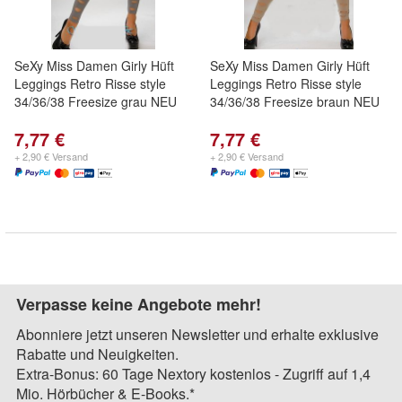
SeXy Miss Damen Girly Hüft
SeXy Miss Damen Girly Hüft
Leggings Retro Risse style
Leggings Retro Risse style
34/36/38 Freesize grau NEU
34/36/38 Freesize braun NEU
7,77 €
7,77 €
+ 2,90 € Versand
+ 2,90 € Versand
Verpasse keine Angebote mehr!
Abonniere jetzt unseren Newsletter und erhalte exklusive
Rabatte und Neuigkeiten.
Extra-Bonus: 60 Tage Nextory kostenlos - Zugriff auf 1,4
Mio. Hörbücher & E-Books.*