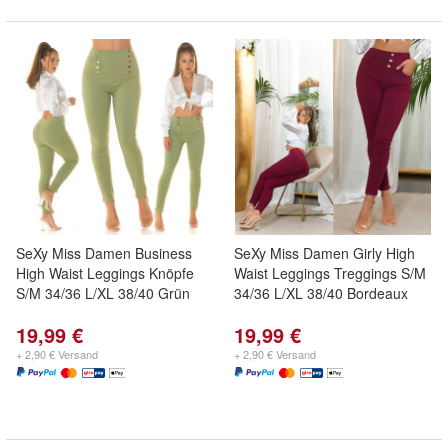
SeXy Miss Damen Business
SeXy Miss Damen Girly High
High Waist Leggings Knöpfe
Waist Leggings Treggings S/M
S/M 34/36 L/XL 38/40 Grün
34/36 L/XL 38/40 Bordeaux
19,99 €
19,99 €
+ 2,90 € Versand
+ 2,90 € Versand