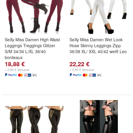
SeXy Miss Damen High Waist
SeXy Miss Damen Wet Look
Leggings Treggings Glitzer
Hose Skinny Leggings Zipp
S/M 34/36 L/XL 38/40
36/38 XL/ XXL 40/42 weiß Leo
bordeaux
18,88 €
22,22 €
+ 2,90 € Versand
+ 2,90 € Versand