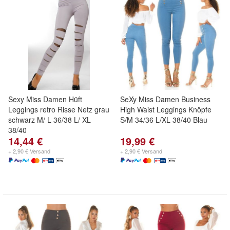
Sexy Miss Damen Hüft
SeXy Miss Damen Business
Leggings retro Risse Netz grau
High Waist Leggings Knöpfe
schwarz M/ L 36/38 L/ XL
S/M 34/36 L/XL 38/40 Blau
38/40
14,44 €
19,99 €
+ 2,90 € Versand
+ 2,90 € Versand