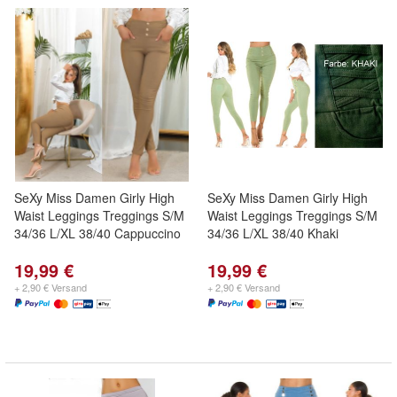
SeXy Miss Damen Girly High
SeXy Miss Damen Girly High
Waist Leggings Treggings S/M
Waist Leggings Treggings S/M
34/36 L/XL 38/40 Cappuccino
34/36 L/XL 38/40 Khaki
19,99 €
19,99 €
+ 2,90 € Versand
+ 2,90 € Versand