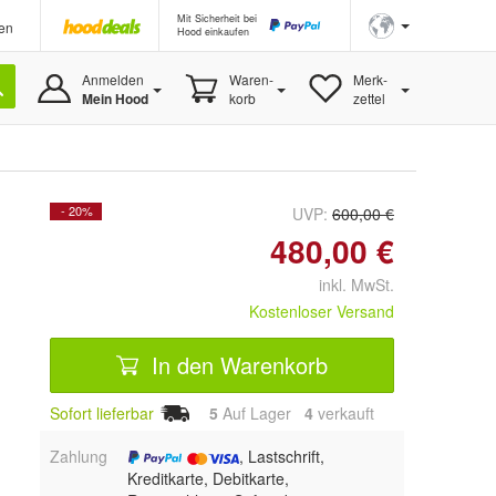
Mit Sicherheit bei
en
Hood einkaufen
Anmelden
Waren-
Merk-
Mein Hood
korb
zettel
- 20%
UVP:
600,00 €
480,00 €
inkl. MwSt.
Kostenloser Versand
In den Warenkorb
Sofort lieferbar
5
Auf Lager
4
 verkauft
Zahlung
, Lastschrift,
Kreditkarte, Debitkarte,