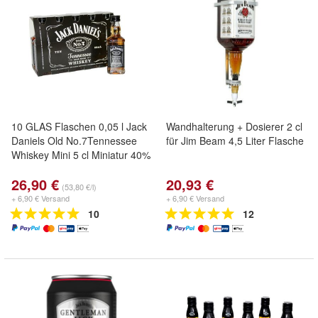
10 GLAS Flaschen 0,05 l Jack
Wandhalterung + Dosierer 2 cl
Daniels Old No.7Tennessee
für Jim Beam 4,5 Liter Flasche
Whiskey Mini 5 cl Miniatur 40%
26,90 €
20,93 €
(53,80 €/l)
+ 6,90 € Versand
+ 6,90 € Versand
10
12