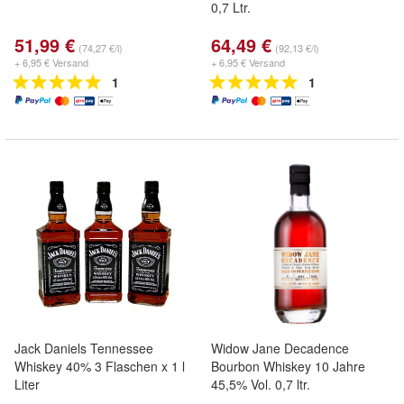
0,7 Ltr.
51,99 €
64,49 €
(74,27 €/l)
(92,13 €/l)
+ 6,95 € Versand
+ 6,95 € Versand
1
1
Jack Daniels Tennessee
Widow Jane Decadence
Whiskey 40% 3 Flaschen x 1 l
Bourbon Whiskey 10 Jahre
Liter
45,5% Vol. 0,7 ltr.