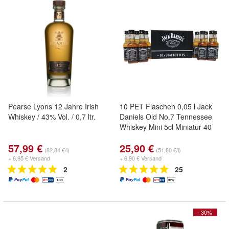
Pearse Lyons 12 Jahre Irish
10 PET Flaschen 0,05 l Jack
Whiskey / 43% Vol. / 0,7 ltr.
Daniels Old No.7 Tennessee
Whiskey Mini 5cl Miniatur 40
57,99 €
25,90 €
(82,84 €/l)
(51,80 €/l)
+ 6,95 € Versand
+ 6,90 € Versand
2
25
- 30%