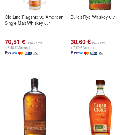
Old Line Flagship 95 American
Bulleit Rye Whiskey 0,7 l
Single Malt Whiskey 0,7 l
70,51 €
30,60 €
(100,73 €/l)
(43,71 €/l)
+ 7,50 € Versand
+ 7,50 € Versand