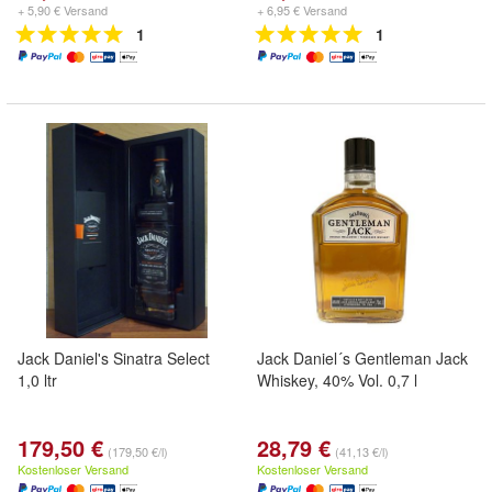
+ 5,90 € Versand
+ 6,95 € Versand
1
1
Jack Daniel's Sinatra Select
Jack Daniel´s Gentleman Jack
1,0 ltr
Whiskey, 40% Vol. 0,7 l
179,50 €
28,79 €
(179,50 €/l)
(41,13 €/l)
Kostenloser Versand
Kostenloser Versand