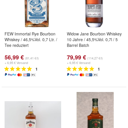
FEW Immortal Rye Bourbon
Widow Jane Bourbon Whiskey
Whiskey / 46,5%Vol. 0,7 Ltr. /
10 Jahre / 45,5%Vol. 0,7l / 5
Tee reduziert
Barrel Batch
56,99 €
79,99 €
(81,41 €/l)
(114,27 €/l)
+ 6,95 € Versand
+ 6,95 € Versand
1
1