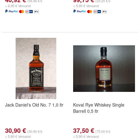
(58,46 €/l)
(33,25 €/l)
+ 6,95 € Versand
+ 5,90 € Versand
Jack Daniel's Old No. 7 1,0 ltr
Koval Rye Whiskey Single
Barrell 0,5 ltr
30,90 €
37,50 €
(30,90 €/l)
(75,00 €/l)
+ 5,90 € Versand
+ 5,90 € Versand