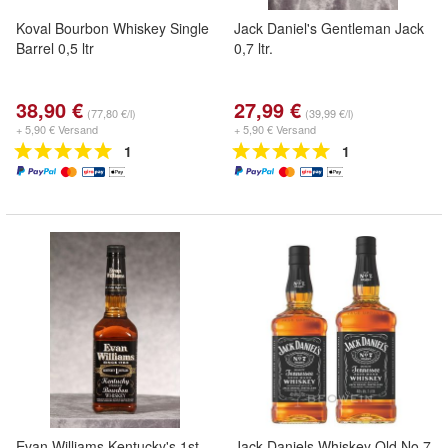
Koval Bourbon Whiskey Single
Jack Daniel's Gentleman Jack
Barrel 0,5 ltr
0,7 ltr.
38,90 €
27,99 €
(77,80 €/l)
(39,99 €/l)
+ 5,90 € Versand
+ 5,90 € Versand
1
1
Evan Williams Kentucky's 1st
Jack Daniels Whiskey Old No 7