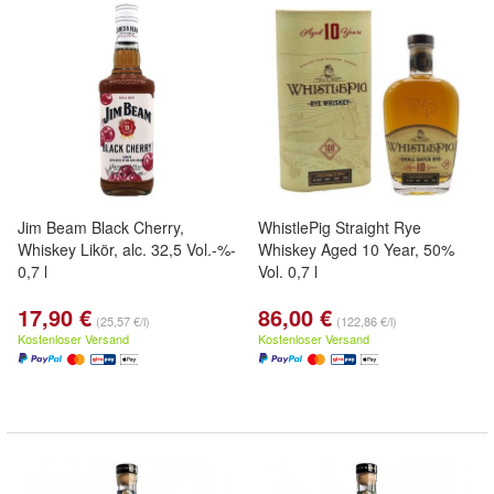
Jim Beam Black Cherry,
WhistlePig Straight Rye
Whiskey Likör, alc. 32,5 Vol.-%-
Whiskey Aged 10 Year, 50%
0,7 l
Vol. 0,7 l
17,90 €
86,00 €
(25,57 €/l)
(122,86 €/l)
Kostenloser Versand
Kostenloser Versand