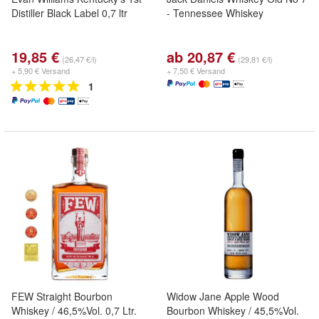
Distiller Black Label 0,7 ltr
- Tennessee Whiskey
19,85 €
ab 20,87 €
(26,47 €/l)
(29,81 €/l)
+ 5,90 € Versand
+ 7,50 € Versand
1
FEW Straight Bourbon
Widow Jane Apple Wood
Whiskey / 46,5%Vol. 0,7 Ltr.
Bourbon Whiskey / 45,5%Vol.