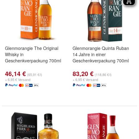
Glenmorangie The Original
Glenmorangie Quinta Ruban
Whisky in
14 Jahre in einer
Geschenkverpackung 700ml
Geschenkverpackung 700ml
46,14 €
83,20 €
(65,91 €/l)
(118,86 €/l)
+ 6,95 € Versand
+ 6,95 € Versand