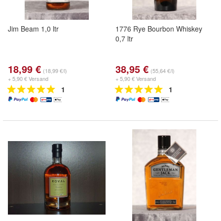
Jim Beam 1,0 ltr
1776 Rye Bourbon Whiskey
0,7 ltr
18,99 €
38,95 €
(18,99 €/l)
(55,64 €/l)
+ 5,90 € Versand
+ 5,90 € Versand
1
1