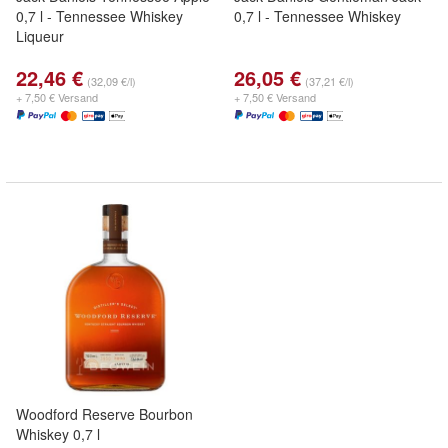
0,7 l - Tennessee Whiskey
0,7 l - Tennessee Whiskey
Liqueur
22,46 €
26,05 €
(32,09 €/l)
(37,21 €/l)
+ 7,50 € Versand
+ 7,50 € Versand
Woodford Reserve Bourbon
Whiskey 0,7 l