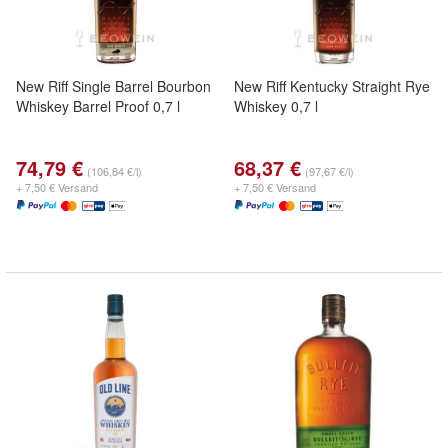
New Riff Single Barrel Bourbon
New Riff Kentucky Straight Rye
Whiskey Barrel Proof 0,7 l
Whiskey 0,7 l
74,79 €
68,37 €
(106,84 €/l)
(97,67 €/l)
+ 7,50 € Versand
+ 7,50 € Versand