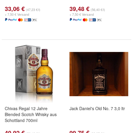
33,06 €
39,48 €
(47,23 €/l)
(56,40 €/l)
+ 7,50 € Versand
+ 7,50 € Versand
Chivas Regal 12 Jahre
Jack Daniel's Old No. 7 3,0 ltr
Blended Scotch Whisky aus
Schottland 700ml
40,92 €
99,75 €