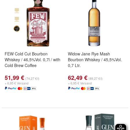
FEW Cold Cut Bourbon
Widow Jane Rye Mash
Whiskey / 46,5%Vol. 0,7l / with
Bourbon Whiskey / 45,5%Vol.
Cold Brew Coffee
0,7 Ltr.
51,99 €
62,49 €
(74,27 €/l)
(89,27 €/l)
+ 6,95 € Versand
+ 6,95 € Versand