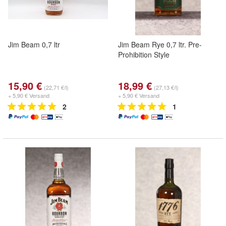
Jim Beam 0,7 ltr
Jim Beam Rye 0,7 ltr. Pre-
Prohibition Style
15,90 €
18,99 €
(22,71 €/l)
(27,13 €/l)
+ 5,90 € Versand
+ 5,90 € Versand
2
1