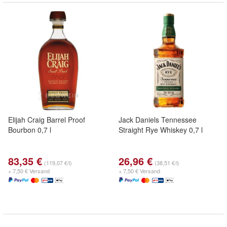
Elijah Craig Barrel Proof
Jack Daniels Tennessee
Bourbon 0,7 l
Straight Rye Whiskey 0,7 l
83,35 €
26,96 €
(119,07 €/l)
(38,51 €/l)
+ 7,50 € Versand
+ 7,50 € Versand