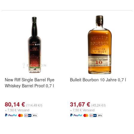
New Riff Single Barrel Rye
Bulleit Bourbon 10 Jahre 0,7 l
Whiskey Barrel Proof 0,7 l
80,14 €
31,67 €
(114,49 €/l)
(45,24 €/l)
+ 7,50 € Versand
+ 7,50 € Versand