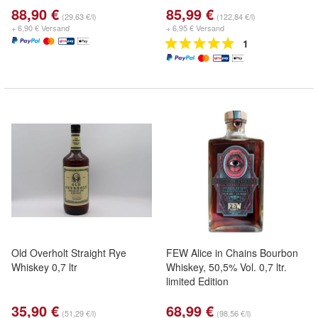
88,90 €
85,99 €
(29,63 €/l)
(122,84 €/l)
+ 6,90 € Versand
+ 6,95 € Versand
1
Old Overholt Straight Rye
FEW Alice in Chains Bourbon
Whiskey 0,7 ltr
Whiskey, 50,5% Vol. 0,7 ltr.
limited Edition
35,90 €
68,99 €
(51,29 €/l)
(98,56 €/l)