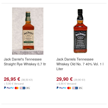
Jack Daniel's Tennessee
Jack Daniels Tennessee
Straight Rye Whiskey 0,7 ltr
Whiskey Old No. 7 40% Vol. 1 l
Liter
26,95 €
29,90 €
(38,50 €/l)
(29,90 €/l)
+ 5,90 € Versand
+ 6,90 € Versand