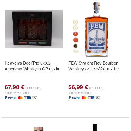
Heaven's DoorTrio 3x0,2l
FEW Straight Rey Bourbon
American Whisky in GP 0,6 ltr
Whiskey / 46,5%Vol. 0,7 Ltr
67,90 €
56,99 €
(113,17 €/l)
(81,41 €/l)
+ 5,90 € Versand
+ 6,95 € Versand