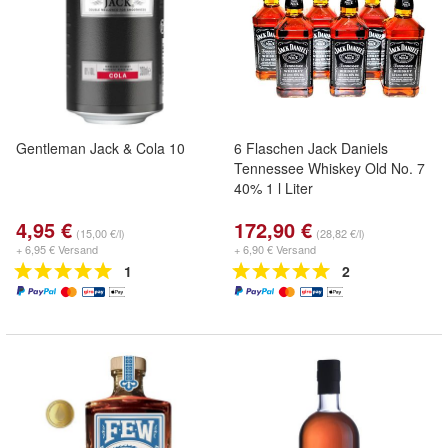
Gentleman Jack & Cola 10
6 Flaschen Jack Daniels
Tennessee Whiskey Old No. 7
40% 1 l Liter
4,95 €
172,90 €
(15,00 €/l)
(28,82 €/l)
+ 6,95 € Versand
+ 6,90 € Versand
1
2