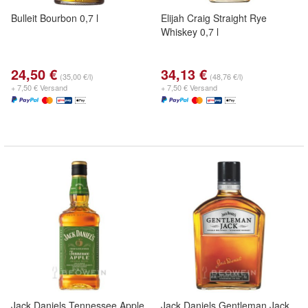
Bulleit Bourbon 0,7 l
Elijah Craig Straight Rye
Whiskey 0,7 l
24,50 €
34,13 €
(35,00 €/l)
(48,76 €/l)
+ 7,50 € Versand
+ 7,50 € Versand
Jack Daniels Tennessee Apple
Jack Daniels Gentleman Jack