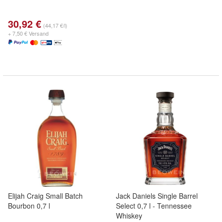
30,92 €
(44,17 €/l)
+ 7,50 € Versand
Elijah Craig Small Batch
Jack Daniels Single Barrel
Bourbon 0,7 l
Select 0,7 l - Tennessee
Whiskey