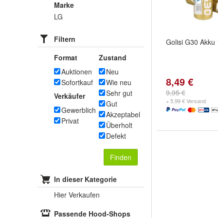
Marke
LG
Filtern
Golisi G30 Akku
Format
Zustand
Auktionen
Neu
8,49 €
Sofortkauf
Wie neu
9,95 €
Sehr gut
Verkäufer
+ 5,99 € Versand
Gut
Gewerblich
Akzeptabel
Privat
Überholt
Defekt
Finden
In dieser Kategorie
Hier Verkaufen
Passende Hood-Shops