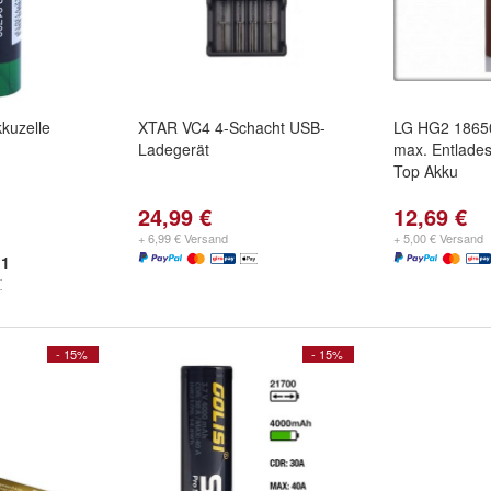
kuzelle
XTAR VC4 4-Schacht USB-
LG HG2 1865
Ladegerät
max. Entlades
Top Akku
24,99 €
12,69 €
+ 6,99 € Versand
+ 5,00 € Versand
1
- 15%
- 15%