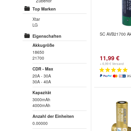
Zubehör
Top Marken
Xtar
LG
SC AVB21700 Ak
Eigenschaften
Akkugröße
18650
11,99 €
21700
+ 6,99 € Versand
CDR - Max
20A - 30A
30A - 40A
Kapazität
3000mAh
4000mAh
Anzahl der Einheiten
0.00000