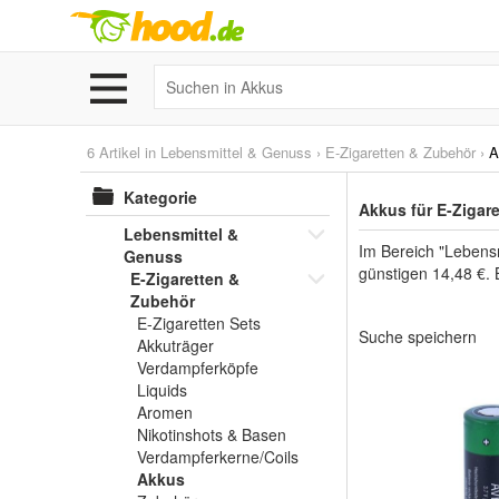
6 Artikel in
Lebensmittel & Genuss
›
E-Zigaretten & Zubehör
›
A
Kategorie
Akkus für E-Zigar
Lebensmittel &
Im Bereich "Lebensm
Genuss
günstigen 14,48 €. 
E-Zigaretten &
Zubehör
E-Zigaretten Sets
Suche speichern
Akkuträger
Verdampferköpfe
Liquids
Aromen
Nikotinshots & Basen
Verdampferkerne/Coils
Akkus