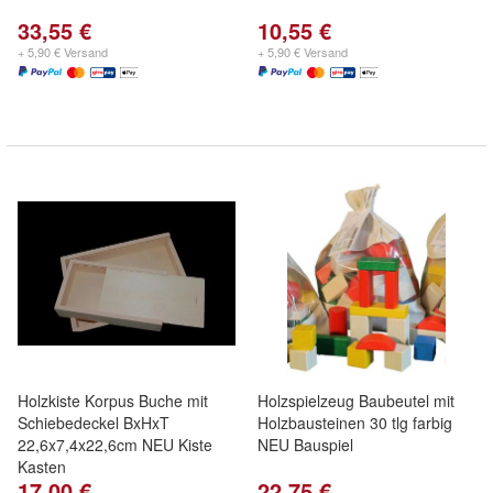
33,55 €
10,55 €
+ 5,90 € Versand
+ 5,90 € Versand
Holzkiste Korpus Buche mit
Holzspielzeug Baubeutel mit
Schiebedeckel BxHxT
Holzbausteinen 30 tlg farbig
22,6x7,4x22,6cm NEU Kiste
NEU Bauspiel
Kasten
17,00 €
22,75 €