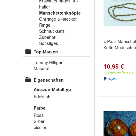
Krawattennadeln & -
halter
Manschettenknöpfe
Ohrringe & -stecker
Ringe
Schmucksets
Zubehör
4 Paar Manschet
Sonstiges
Kette Modeschmu
Top Marken
Tommy Hilfiger
10,95 €
Maserati
Kostenloser Versand
Eigenschaften
Amazon-Metalltyp
Edelstahl
Farbe
Rosa
Silber
bicolor