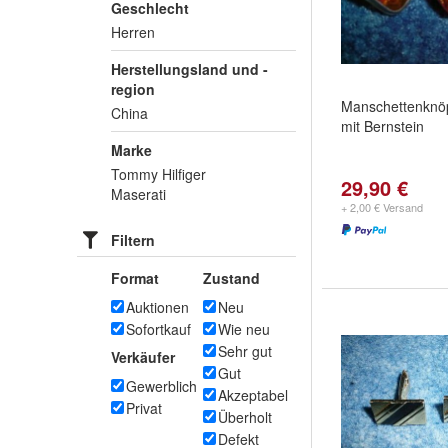
Geschlecht
Herren
Herstellungsland und -
region
Manschettenknöp
China
mit Bernstein
Marke
Tommy Hilfiger
29,90 €
Maserati
+ 2,00 € Versand
Filtern
Format
Zustand
Auktionen
Neu
Sofortkauf
Wie neu
Sehr gut
Verkäufer
Gut
Gewerblich
Akzeptabel
Privat
Überholt
Defekt