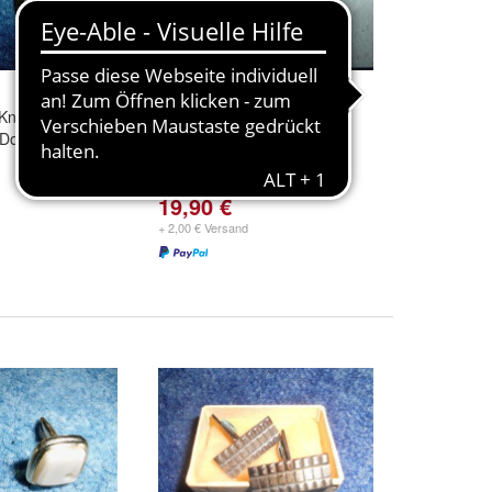
Knöpfe mit
alte Manschettenknöpfe-
-Double
goldfarben-gestempelt
19,90 €
+ 2,00 € Versand