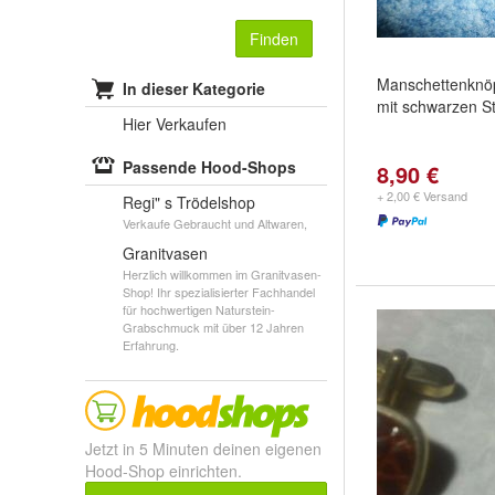
Finden
Manschettenknöp
In dieser Kategorie
mit schwarzen St
Hier Verkaufen
Passende Hood-Shops
8,90 €
+ 2,00 € Versand
Regi" s Trödelshop
Verkaufe Gebraucht und Altwaren,
Granitvasen
Herzlich willkommen im Granitvasen-
Shop! Ihr spezialisierter Fachhandel
für hochwertigen Naturstein-
Grabschmuck mit über 12 Jahren
Erfahrung.
Jetzt in 5 Minuten deinen eigenen
Hood-Shop einrichten.