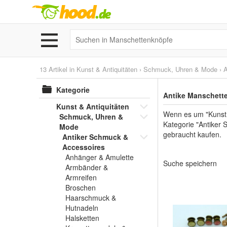
13 Artikel in
Kunst & Antiquitäten
›
Schmuck, Uhren & Mode
›
A
Kategorie
Antike Manschett
Kunst & Antiquitäten
Wenn es um "Kunst 
Schmuck, Uhren &
Kategorie "Antiker 
Mode
gebraucht kaufen.
Antiker Schmuck &
Accessoires
Anhänger & Amulette
Suche speichern
Armbänder &
Armreifen
Broschen
Haarschmuck &
Hutnadeln
Halsketten