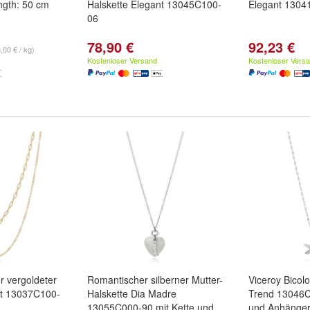
gth: 50 cm
Halskette Elegant 13045C100-
Elegant 1304
06
78,90 €
92,23 €
,00 € / kg)
Kostenloser Versand
Kostenloser Vers
r vergoldeter
Romantischer silberner Mutter-
Viceroy Bicolo
nt 13037C100-
Halskette Dia Madre
Trend 13046C
13055C000-90 mit Kette und
und Anhänge