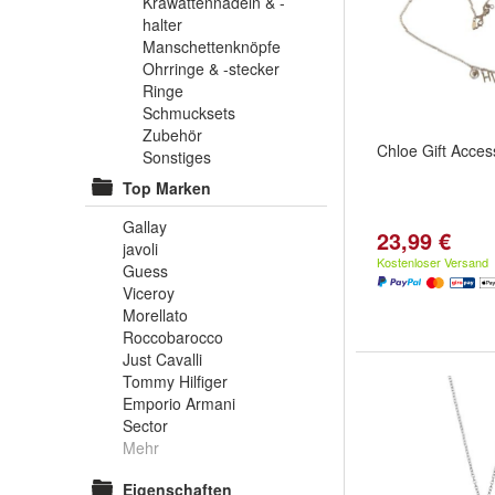
Krawattennadeln & -
halter
Manschettenknöpfe
Ohrringe & -stecker
Ringe
Schmucksets
Zubehör
Chloe Gift Acces
Sonstiges
Top Marken
Gallay
23,99 €
javoli
Kostenloser Versand
Guess
Viceroy
Morellato
Roccobarocco
Just Cavalli
Tommy Hilfiger
Emporio Armani
Sector
Mehr
Eigenschaften