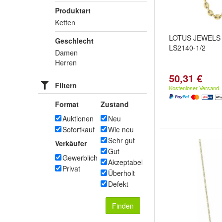
Produktart
Ketten
LOTUS JEWELS 
Geschlecht
LS2140-1/2
Damen
Herren
50,31 €
Filtern
Kostenloser Versand
Format
Zustand
Auktionen
Neu
Sofortkauf
Wie neu
Sehr gut
Verkäufer
Gut
Gewerblich
Akzeptabel
Privat
Überholt
Defekt
Finden