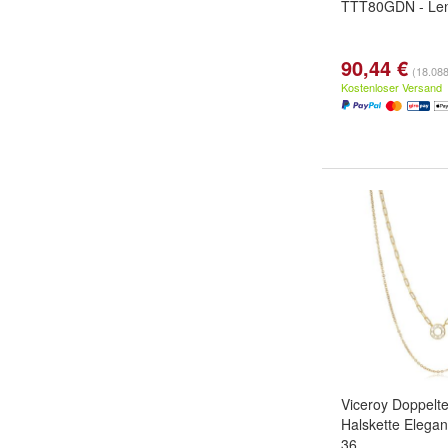
TTT80GDN - Len
90,44 €
(18.088
Kostenloser Versand
Viceroy Doppelte
Halskette Elega
36