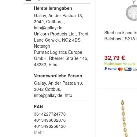
Herstellerangaben
Gallay, An der Pastoa 13,
3042, Cottbus, ,
info@gallay.de
Steel necklace tre
Unicorn Products Ltd., Trent
Rainbow LS2181-
Lane Colwick, NG2 4DS,
Nottingh
Purmax Logistics Europe
32,79 €
GmbH, Rheiner Straße 145,
Kostenloser Versand
48282, Ems
Verantwortliche Person
Gallay, An der Pastoa 13,
3042 Cottbus,
info@gallay.de
, http
EAN
3614227724778
4013496082876
4013496256420
Mehr