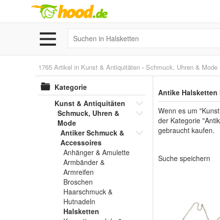
1765 Artikel in
Kunst & Antiquitäten
›
Schmuck, Uhren & Mode
Kategorie
Antike Halsketten
Kunst & Antiquitäten
Wenn es um "Kunst 
Schmuck, Uhren &
der Kategorie "Anti
Mode
gebraucht kaufen.
Antiker Schmuck &
Accessoires
Anhänger & Amulette
Suche speichern
Armbänder &
Armreifen
Broschen
Haarschmuck &
Hutnadeln
Halsketten