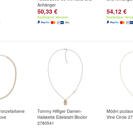
Anhänger
50,33 €
54,12 €
Kostenloser Versand
Kostenloser Vers
bronzefarbene
Tommy Hilfiger Damen-
Módní pozlac
Love
Halskette Edelstahl Bicolor
Vine Circle 2
2780541