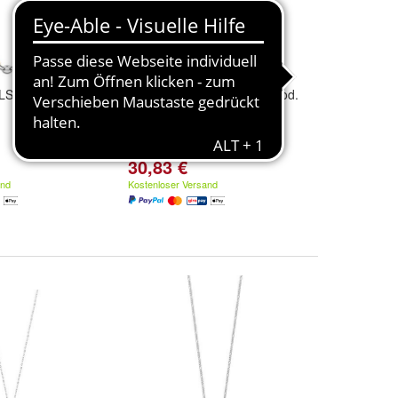
S Jewelry Mod.
LOTUS JEWELS Jewelry Mod.
LS2112-1/2
30,83 €
and
Kostenloser Versand