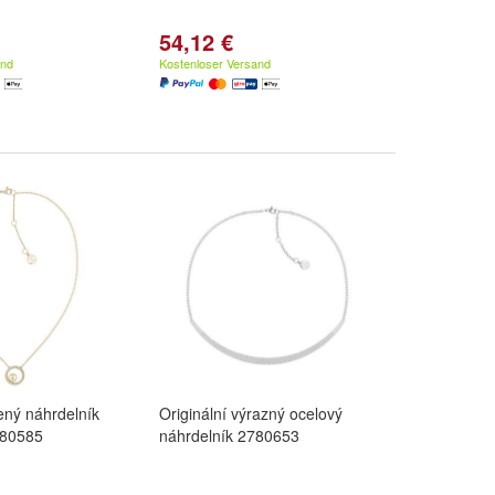
54,12 €
and
Kostenloser Versand
ený náhrdelník
Originální výrazný ocelový
780585
náhrdelník 2780653