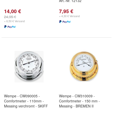
Art.-Nr. 12132
14,00 €
7,95 €
+ 4,30 € Versand
24,95 €
+ 6,50 € Versand
Wempe - CW090005 -
Wempe - CW310009 -
Comfortmeter - 110mm -
Comfortmeter - 150 mm -
Messing verchromt - SKIFF
Messing - BREMEN II