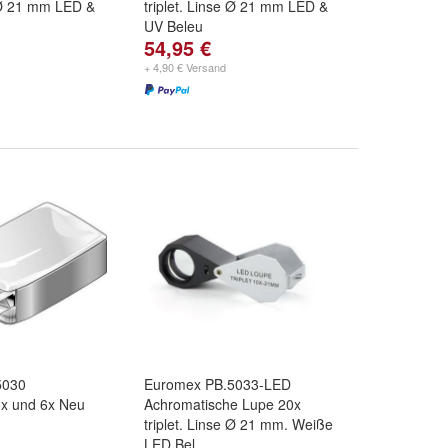
e Ø 21 mm LED &
triplet. Linse Ø 21 mm LED &
UV Beleu
54,95 €
+ 4,90 € Versand
5030
Euromex PB.5033-LED
3x und 6x Neu
Achromatische Lupe 20x
triplet. Linse Ø 21 mm. Weiße
LED Bel