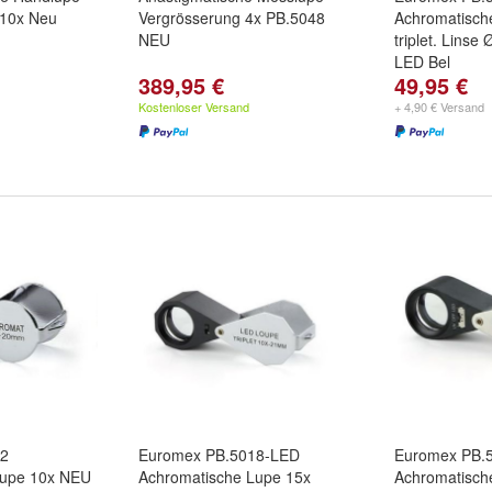
 10x Neu
Vergrösserung 4x PB.5048
Achromatisch
NEU
triplet. Lins
LED Bel
389,95 €
49,95 €
Kostenloser Versand
+ 4,90 € Versand
32
Euromex PB.5018-LED
Euromex PB.
Lupe 10x NEU
Achromatische Lupe 15x
Achromatisch