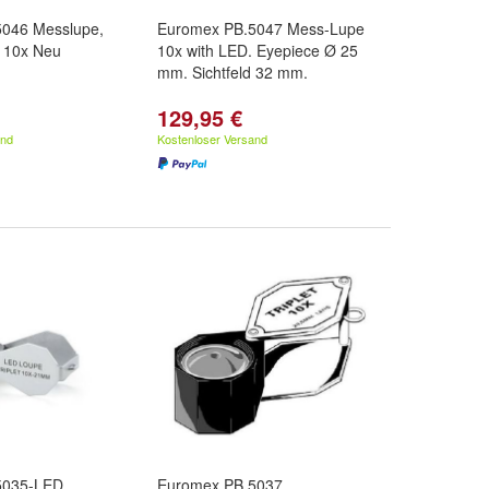
046 Messlupe,
Euromex PB.5047 Mess-Lupe
 10x Neu
10x with LED. Eyepiece Ø 25
mm. Sichtfeld 32 mm.
129,95 €
and
Kostenloser Versand
5035-LED
Euromex PB.5037