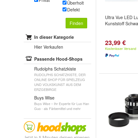
Privat
Überholt
Defekt
Ultra Vue LED Lu
Finden
Kunststoff Schwa
In dieser Kategorie
23,99 €
Hier Verkaufen
Kostenloser Versand
Passende Hood-Shops
Rudolphs Schatzkiste
RUDOLPHS SCHATZKISTE, DER
ONLINE SHOP FÜR SPIELZEUG
UND VOLKSKUNST AUS DEM
ERZGEBIRGE
Buys Wise
Buys Wise – Ihr Experte für Luo Han
Guo - als Färbemittel und mehr
Jetzt in 5 Minuten deinen eigenen