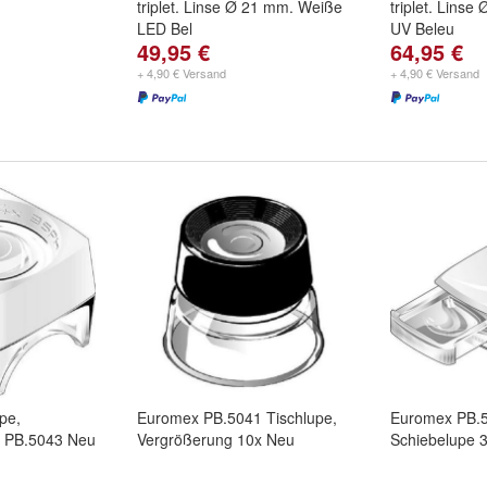
triplet. Linse Ø 21 mm. Weiße
triplet. Lins
LED Bel
UV Beleu
49,95 €
64,95 €
+ 4,90 € Versand
+ 4,90 € Versand
pe,
Euromex PB.5041 Tischlupe,
Euromex PB.
x PB.5043 Neu
Vergrößerung 10x Neu
Schiebelupe 