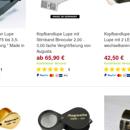
an Lupe
Kopfbandlupe Lupe mit
Kopfbandlupe 
5 bis 3,5-
Stirnband Binocular 2,00 -
Lupe mit 2 L
ung * Made in
3,00-fache Vergrößerung von
wechselbaren
Augusta
ab 65,90 €
42,50 €
,75-fach
,
Vergrößerung:
2,0-fach
,
2,5-
fach
und
fach
und
3,0-fach
Kostenloser Versand
Kostenloser Vers
1
1