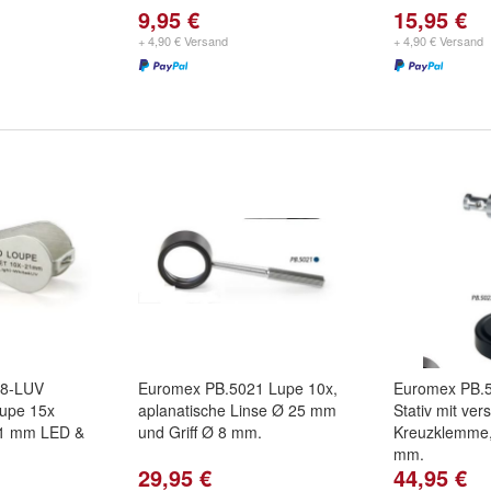
9,95 €
15,95 €
+ 4,90 € Versand
+ 4,90 € Versand
18-LUV
Euromex PB.5021 Lupe 10x,
Euromex PB.
Lupe 15x
aplanatische Linse Ø 25 mm
Stativ mit ver
 21 mm LED &
und Griff Ø 8 mm.
Kreuzklemme,
mm.
29,95 €
44,95 €