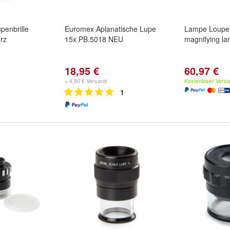
penbrille
Euromex Aplanatische Lupe
Lampe Loupe 
rz
15x PB.5018 NEU
magnifying la
18,95 €
60,97 €
+ 4,90 € Versand
Kostenloser Vers
1