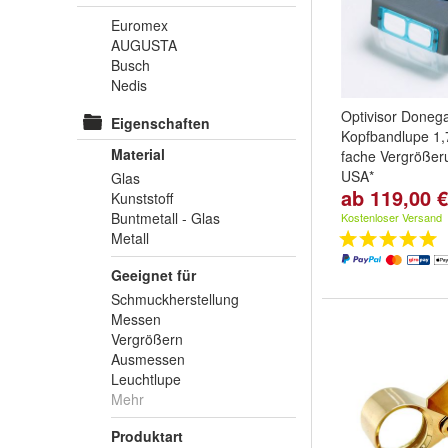
Euromex
AUGUSTA
Busch
Nedis
Optivisor Doneg
Eigenschaften
Kopfbandlupe 1,7
Material
fache Vergrößer
USA*
Glas
ab 119,00 €
Vergrößerung:
1
Kunststoff
2,50-fach
,
2,75-
Buntmetall - Glas
Kostenloser Versand
weitere ...
Metall
Geeignet für
Schmuckherstellung
Messen
Vergrößern
Ausmessen
Leuchtlupe
Mehr
Produktart