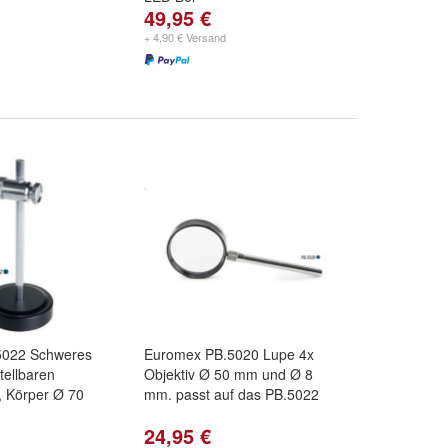
49,95 €
+ 4,90 € Versand
5022 Schweres
Euromex PB.5020 Lupe 4x
stellbaren
Objektiv Ø 50 mm und Ø 8
 Körper Ø 70
mm. passt auf das PB.5022
24,95 €