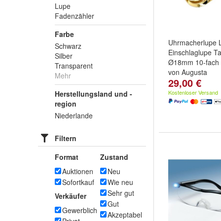
Lupe
Fadenzähler
Farbe
Uhrmacherlupe 
Schwarz
Einschlaglupe T
Silber
Ø18mm 10-fach 
Transparent
von Augusta
Mehr
29,00 €
Kostenloser Versand
Herstellungsland und -
region
Niederlande
Filtern
Format
Zustand
Auktionen
Neu
Sofortkauf
Wie neu
Sehr gut
Verkäufer
Gut
Gewerblich
Akzeptabel