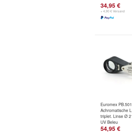
34,95 €
+ 4,90 € Versand
Euromex PB.50
Achromatische 
triplet. Linse Ø
UV Beleu
54,95 €