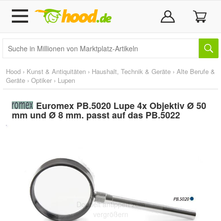
Hood
›
Kunst & Antiquitäten
›
Haushalt, Technik & Geräte
›
Alte Berufe &
Geräte
›
Optiker
›
Lupen
Euromex PB.5020 Lupe 4x Objektiv Ø 50
mm und Ø 8 mm. passt auf das PB.5022
Doppelt antippen zum
vergrößern