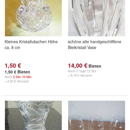
Kleines Kristallväschen Höhe
schöne alte handgeschliffene
ca. 8 cm
Bleikristall Vase
1,50 €
14,00 €
Bieten
Noch
2 Tage 12 Std.
1,50 € Bieten
+ 5,19 € Versand
Noch
2 Std. 10 Min.
+ 4,50 € Versand