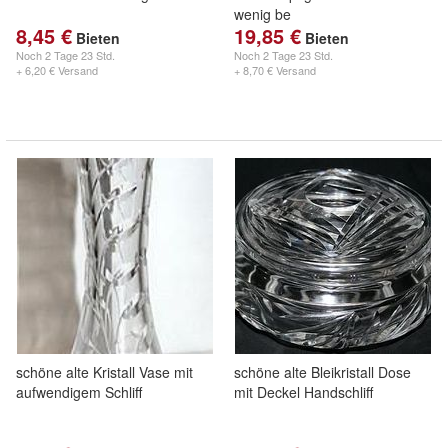
wenig be
8,45 €
19,85 €
Bieten
Bieten
Noch
2 Tage 23 Std.
Noch
2 Tage 23 Std.
+ 6,20 € Versand
+ 8,70 € Versand
schöne alte Kristall Vase mit
schöne alte Bleikristall Dose
aufwendigem Schliff
mit Deckel Handschliff