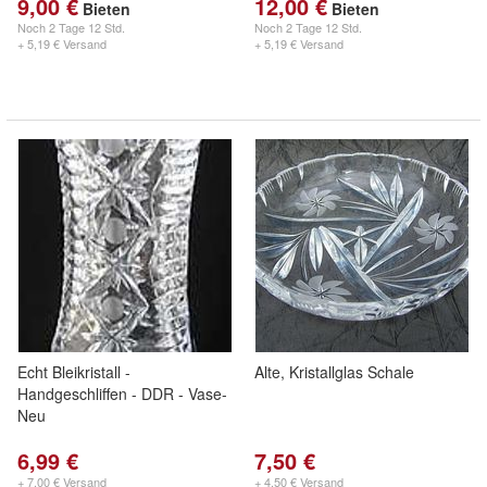
9,00 €
12,00 €
Bieten
Bieten
Noch
2 Tage 12 Std.
Noch
2 Tage 12 Std.
+ 5,19 € Versand
+ 5,19 € Versand
Echt Bleikristall -
Alte, Kristallglas Schale
Handgeschliffen - DDR - Vase-
Neu
6,99 €
7,50 €
+ 7,00 € Versand
+ 4,50 € Versand