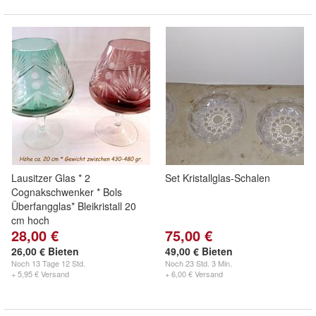
Lausitzer Glas * 2
Set Kristallglas-Schalen
Cognakschwenker * Bols
Überfangglas* Bleikristall 20
cm hoch
28,00 €
75,00 €
26,00 € Bieten
49,00 € Bieten
Noch
13 Tage 12 Std.
Noch
23 Std. 3 Min.
+ 5,95 € Versand
+ 6,00 € Versand