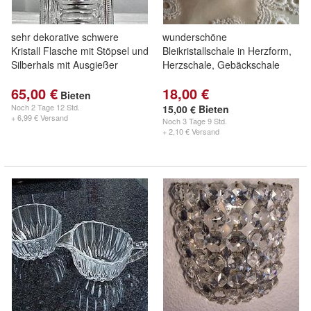
sehr dekorative schwere
wunderschöne
Kristall Flasche mit Stöpsel und
Bleikristallschale in Herzform,
Silberhals mit Ausgießer
Herzschale, Gebäckschale
65,00 €
18,00 €
Bieten
Noch
2 Tage 12 Std.
15,00 € Bieten
+ 6,99 € Versand
Noch
3 Tage 9 Std.
+ 2,10 € Versand