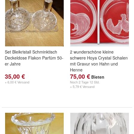
Set Bleikristall Schminktisch
2 wunderschöne kleine
Deckeldose Flakon Parfüm 50-
schwere Hoya Crystal Schalen
er Jahre
mit Gravur von Hahn und
Henne
35,00 €
75,00 €
Bieten
+ 6,00 € Versand
Noch
2 Tage 12 Std.
+ 5,79 € Versand