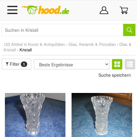
123 Artikel in
Kunst & Antiquitäten
›
Glas, Keramik & Porzellan
›
Glas &
Kristall
›
Kristall
Filter
1
Suche speichern