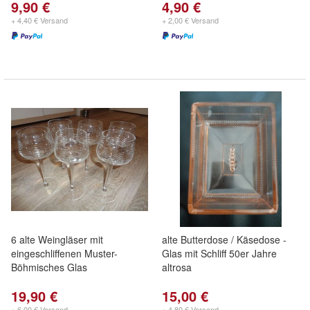
9,90 €
4,90 €
+ 4,40 € Versand
+ 2,00 € Versand
6 alte Weingläser mit
alte Butterdose / Käsedose -
eingeschliffenen Muster-
Glas mit Schliff 50er Jahre
Böhmisches Glas
altrosa
19,90 €
15,00 €
+ 6,00 € Versand
+ 4,80 € Versand