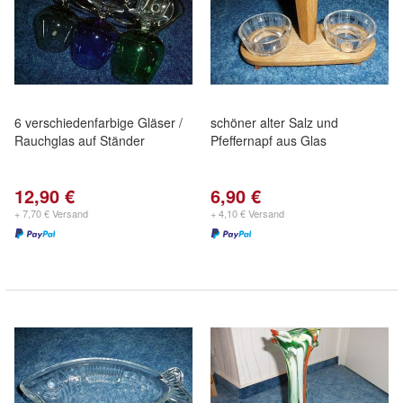
6 verschiedenfarbige Gläser /
schöner alter Salz und
Rauchglas auf Ständer
Pfeffernapf aus Glas
12,90 €
6,90 €
+ 7,70 € Versand
+ 4,10 € Versand