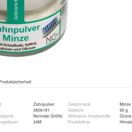
Produktsicherheit
t
:
Zahnpulver
Geschmack
:
Minze
3806181
Gewicht
:
90 g
tegorie
:
Normale Größe
Wirksame Inhaltsstoffe
:
Grüne
ngsdauer
:
24M
Produktlinie
:
Himal