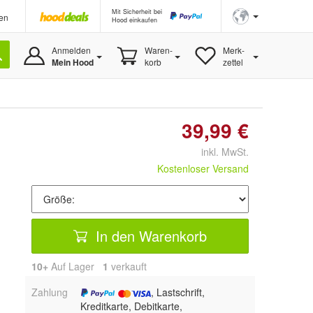
Mit Sicherheit bei
en
Hood einkaufen
Anmelden
Waren-
Merk-
Mein Hood
korb
zettel
39,99 €
inkl. MwSt.
Kostenloser Versand
In den Warenkorb
10+
Auf Lager
1
 verkauft
Zahlung
, Lastschrift,
Kreditkarte, Debitkarte,