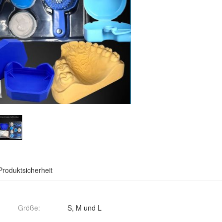
Produktsicherheit
Größe
:
S, M und L