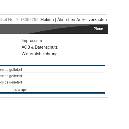
tikel Nr.:
0116052755
Melden
|
Ähnlichen
Artikel verkaufen
Platin
Impressum
AGB
&
Datenschutz
Widerrufsbelehrung