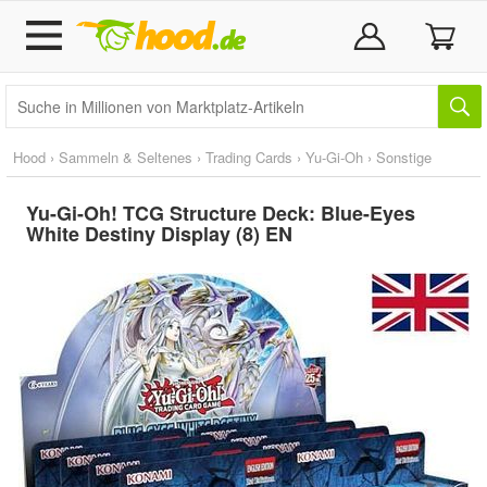
Hood
›
Sammeln & Seltenes
›
Trading Cards
›
Yu-Gi-Oh
›
Sonstige
Yu-Gi-Oh! TCG Structure Deck: Blue-Eyes
White Destiny Display (8) EN