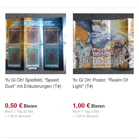
Yu Gi Oh! Spielfeld, "Speed
Yu Gi Oh! Poster, "Realm Of
Duel" mit Erläuterungen (T#)
Light" (T#)
0,50 €
1,00 €
Bieten
Bieten
Noch
1 Tag 22 Std.
Noch
1 Tag 5 Std.
+ 1,50 € Versand
+ 1,50 € Versand