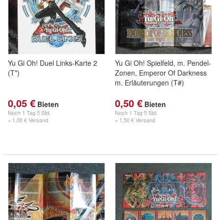
Yu Gi Oh! Duel Links-Karte 2
Yu Gi Oh! Spielfeld, m. Pendel-
(T*)
Zonen, Emperor Of Darkness
m. Erläuterungen (T#)
0,05 €
0,50 €
Bieten
Bieten
Noch
1 Tag 5 Std.
Noch
1 Tag 5 Std.
+ 1,00 € Versand
+ 1,50 € Versand