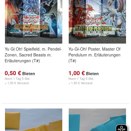
Yu Gi Oh! Spielfeld, m. Pendel-
Yu-Gi-Oh! Poster, Master Of
Zonen, Sacred Beasts m.
Pendulum m. Erläuterungen
Erläuterungen (T#)
(T#)
0,50 €
1,00 €
Bieten
Bieten
Noch
1 Tag 5 Std.
Noch
1 Tag 5 Std.
+ 1,50 € Versand
+ 1,50 € Versand