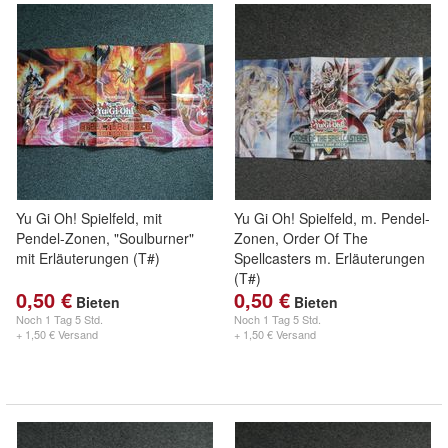
Yu Gi Oh! Spielfeld, mit
Yu Gi Oh! Spielfeld, m. Pendel-
Pendel-Zonen, "Soulburner"
Zonen, Order Of The
mit Erläuterungen (T#)
Spellcasters m. Erläuterungen
(T#)
0,50 €
0,50 €
Bieten
Bieten
Noch
1 Tag 5 Std.
Noch
1 Tag 5 Std.
+ 1,50 € Versand
+ 1,50 € Versand