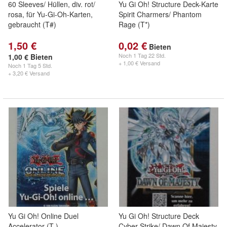
60 Sleeves/ Hüllen, div. rot/
Yu Gi Oh! Structure Deck-Karte
rosa, für Yu-Gi-Oh-Karten,
Spirit Charmers/ Phantom
gebraucht (T#)
Rage (T*)
1,50 €
0,02 €
Bieten
Noch
1 Tag 22 Std.
1,00 € Bieten
+ 1,00 € Versand
Noch
1 Tag 5 Std.
+ 3,20 € Versand
Yu Gi Oh! Online Duel
Yu Gi Oh! Structure Deck
Accelerator (T-)
Cyber Strike/ Dawn Of Majesty