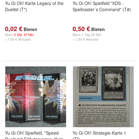
Yu Gi Oh! Karte Legacy of the
Yu Gi Oh! Spielfeld "5DS -
Duelist (T*)
Spellcaster´s Command" (T#)
0,02 €
0,50 €
Bieten
Bieten
Noch
2 Std. 47 Min.
Noch
1 Tag 22 Std.
+ 1,00 € Versand
+ 1,50 € Versand
Yu Gi Oh! Spielfeld, "Speed
Yu Gi Oh! Strategie-Karte 1