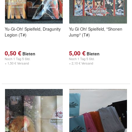
Yu-Gi-Oh! Spielfeld, Dragunity
Yu Gi Oh! Spielfeld, "Shonen
Legion (T#)
Jump" (T#)
0,50 €
5,00 €
Bieten
Bieten
Noch
1 Tag 5 Std.
Noch
1 Tag 5 Std.
+ 1,50 € Versand
+ 2,10 € Versand