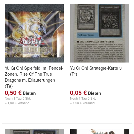
Yu Gi Oh! Spielfeld, m. Pendel-
Yu Gi Oh! Strategie-Karte 3
Zonen, Rise Of The True
(T*)
Dragons m. Erläuterungen
(T#)
0,50 €
0,05 €
Bieten
Bieten
Noch
1 Tag 5 Std.
Noch
1 Tag 5 Std.
+ 1,50 € Versand
+ 1,00 € Versand