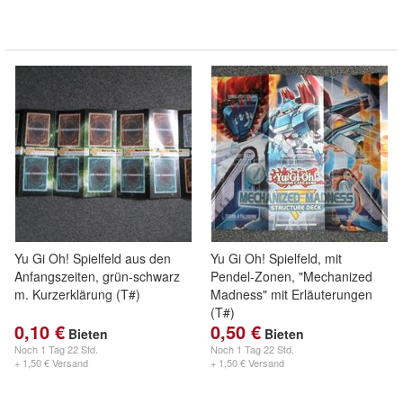
Yu Gi Oh! Spielfeld aus den
Yu Gi Oh! Spielfeld, mit
Anfangszeiten, grün-schwarz
Pendel-Zonen, "Mechanized
m. Kurzerklärung (T#)
Madness" mit Erläuterungen
(T#)
0,10 €
0,50 €
Bieten
Bieten
Noch
1 Tag 22 Std.
Noch
1 Tag 22 Std.
+ 1,50 € Versand
+ 1,50 € Versand