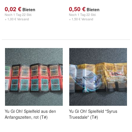
0,02 €
0,50 €
Bieten
Bieten
Noch
1 Tag 22 Std.
Noch
1 Tag 22 Std.
+ 1,00 € Versand
+ 1,50 € Versand
Yu Gi Oh! Spielfeld aus den
Yu Gi Oh! Spielfeld "Syrus
Anfangszeiten, rot (T#)
Truesdale" (T#)