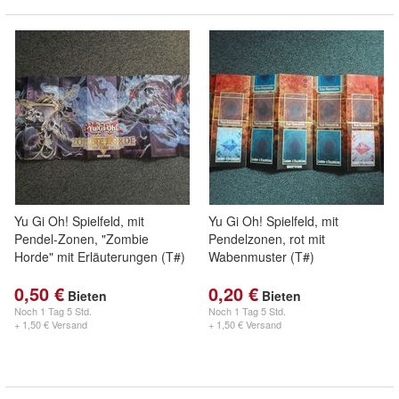
Yu Gi Oh! Spielfeld, mit
Yu Gi Oh! Spielfeld, mit
Pendel-Zonen, "Zombie
Pendelzonen, rot mit
Horde" mit Erläuterungen (T#)
Wabenmuster (T#)
0,50 €
0,20 €
Bieten
Bieten
Noch
1 Tag 5 Std.
Noch
1 Tag 5 Std.
+ 1,50 € Versand
+ 1,50 € Versand