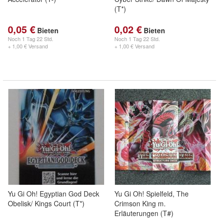
(T*)
0,05 €
0,02 €
Bieten
Bieten
Noch
1 Tag 22 Std.
Noch
1 Tag 22 Std.
+ 1,00 € Versand
+ 1,00 € Versand
Yu Gi Oh! Egyptian God Deck
Yu Gi Oh! Spielfeld, The
Obelisk/ Kings Court (T*)
Crimson King m.
Erläuterungen (T#)