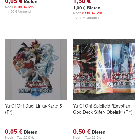
0,05 €
1,50 €
Bieten
Noch
2 Std. 47 Min.
1,00 € Bieten
+ 1,00 € Versand
Noch
2 Std. 47 Min.
+ 2,50 € Versand
Yu Gi Oh! Duel Links-Karte 5
Yu Gi Oh! Spielfeld "Egyptian
(T*)
God Deck Slifer/ Obelisk" (T#)
0,05 €
0,50 €
Bieten
Bieten
Noch
1 Tag 22 Std.
Noch
1 Tag 22 Std.