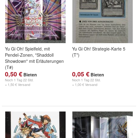
Yu Gi Oh! Spielfeld, mit
Yu Gi Oh! Strategie-Karte 5
Pendel-Zonen, "Shaddoll
(T*)
Showdown" mit Erläuterungen
(T#)
0,50 €
0,05 €
Bieten
Bieten
Noch
1 Tag 22 Std.
Noch
1 Tag 22 Std.
+ 1,50 € Versand
+ 1,00 € Versand