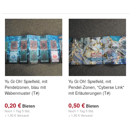
Yu Gi Oh! Spielfeld, mit
Yu Gi Oh! Spielfeld, mit
Pendelzonen, blau mit
Pendel-Zonen, "Cyberse Link"
Wabenmuster (T#)
mit Erläuterungen (T#)
0,20 €
0,50 €
Bieten
Bieten
Noch
1 Tag 5 Std.
Noch
1 Tag 5 Std.
+ 1,50 € Versand
+ 1,50 € Versand