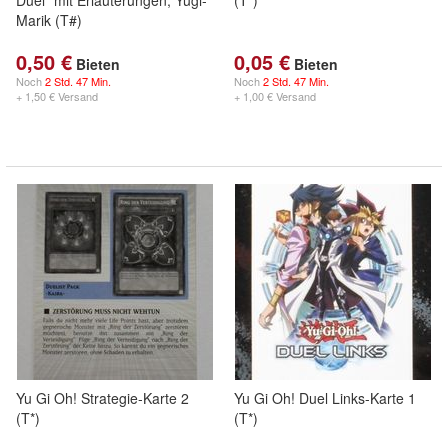
Duel" mit Erläuterungen, Yugi-
(T*)
Marik (T#)
0,50 €
0,05 €
Bieten
Bieten
Noch
2 Std. 47 Min.
Noch
2 Std. 47 Min.
+ 1,50 € Versand
+ 1,00 € Versand
Yu Gi Oh! Strategie-Karte 2
Yu Gi Oh! Duel Links-Karte 1
(T*)
(T*)