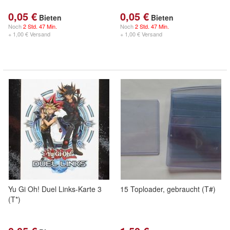
0,05 €
0,05 €
Bieten
Bieten
Noch
2 Std. 47 Min.
Noch
2 Std. 47 Min.
+ 1,00 € Versand
+ 1,00 € Versand
Yu Gi Oh! Duel Links-Karte 3
15 Toploader, gebraucht (T#)
(T*)