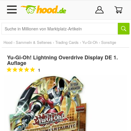
Hood
›
Sammeln & Seltenes
›
Trading Cards
›
Yu-Gi-Oh
›
Sonstige
Yu-Gi-Oh! Lightning Overdrive Display DE 1.
Auflage
1