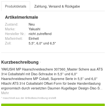
Produktdetails
Zahlung, Versand & Rückgabe
Artikelmerkmale
Zustand:
Neu
Marke:
Yakushi
Hersteller Nr.:
nicht zutreffend
Maßeinheit
:
Einheit
Zoll
:
5,5", 6,0" und 6,5"
Kurzbeschreibung
*
YAKUSHI MP Haarschneideschere 307360_Master Schere aus ATS
314 Cobaltstahl mit Disc-Schraube in 5,5'' und 6,0''
Haarschneideschere MP Cobalt, Supreme Serie in 5,5'' und 6,0''
Hitachi ATS 314 Cobaltstahl Offset-Form für beste Handentlastung
ergonomisch durch versetzten Daumen Kugellager Design-Disc-S
...
Mehr
* maschinell aus der Artikelbeschreibung erstellt