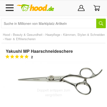
Hood
›
Beauty & Gesundheit
›
Haarpflege
›
Kämmen, Stylen & Schneiden
›
Haar- & Effilierscheren
Yakushi MP Haarschneideschere
2
Doppelt antippen zum
vergrößern