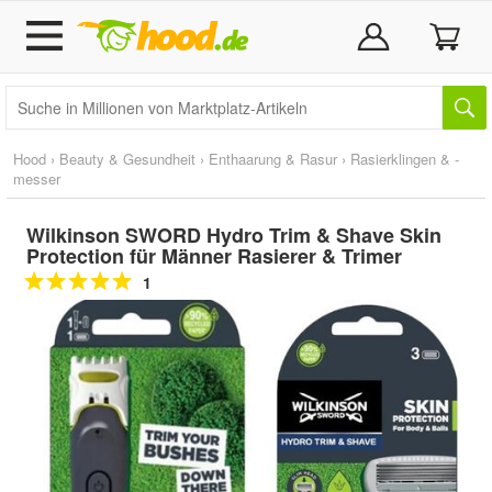
Hood
›
Beauty & Gesundheit
›
Enthaarung & Rasur
›
Rasierklingen & -
messer
Wilkinson SWORD Hydro Trim & Shave Skin
Protection für Männer Rasierer & Trimer
1