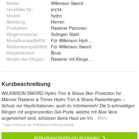
Marke:
Wilkinson Sword
Hersteller Nr.:
srz34
Modell
:
hydro
Abteilung
:
Herren
Produktart
:
Rasierer Patronen
Klingenmaterial
:
Solingen Stahl
Modellkompatibilität
:
Für Wilkinson Hydro 5
Markenkompatibilität
:
Für Wilkinson Sword
Körperbereich
:
Brust
Anzahl der Klingen
:
Kurzbeschreibung
*
WILKINSON SWORD Hydro Trim & Shave Skin Protection für
Männer Rasierer & Trimer Hydro Trim & Shave Rasierklingen –
Schutz vor Hautirritationen, auch im Intimbereich! Die 5-schneidigen
Klingen mit angrenzenden Gel-Pools, welche mit Aloe Vera
angereichert sind, schützen deine Haut vor Irri
... Mehr
* maschinell aus der Artikelbeschreibung erstellt
Artikelbeschreibung anzeigen