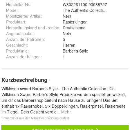
Hersteller Nr.:
W302261100 93038727
Modell
:
The Authentic Collection
Modifizierter Artikel
:
Nein
Produktart
:
Rasierklingen
Herstellungsland und -region
:
Deutschland
Angebotspaket
:
Nein
Anzahl der Patronen
:
5
Geschlecht
:
Herren
Produktlinie
:
Barber's Style
Anzahl der Klingen
:
1
Kurzbeschreibung
*
Wilkinson sword Barber's Style - The Authentic Collection. Die
Wilkinson Sword Barber's Style Produkte wurden speziell entwickelt,
um dir das Barbershop Gefühl nach Hause zu bringen! Das Set
enthält 1x Rasierhobel, 5 x Doppelklingen, Rasierpinsel, Rasierseife
im Tiegel. Dein Gesicht verdie
... Mehr
* maschinell aus der Artikelbeschreibung erstellt