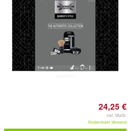
Doppelt antippen zum
vergrößern
24,25 €
inkl. MwSt.
Kostenloser Versand