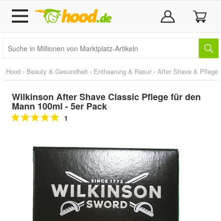
Hood
›
Beauty & Gesundheit
›
Enthaarung & Rasur
›
After Shave & Pflege
Wilkinson After Shave Classic Pflege für den
Mann 100ml - 5er Pack
1