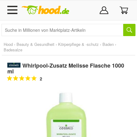
Hood
›
Beauty & Gesundheit
›
Körperpflege & -schutz
›
Baden
›
Badesalze
Whirlpool-Zusatz Melisse Flasche 1000
ml
2