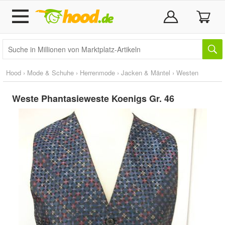
Hood
›
Mode & Schuhe
›
Herrenmode
›
Jacken & Mäntel
›
Westen
Weste Phantasieweste Koenigs Gr. 46