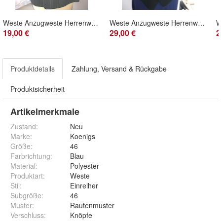
Weste Anzugweste Herrenweste Freizeitweste Koenigs
Weste Anzugweste Herrenweste Wilvorst
19,00 €
29,00 €
2
Produktdetails
Zahlung, Versand & Rückgabe
Produktsicherheit
Artikelmerkmale
Zustand:
Neu
Marke:
Koenigs
Größe
:
46
Farbrichtung
:
Blau
Material
:
Polyester
Produktart
:
Weste
Stil
:
Einreiher
Subgröße
:
46
Muster
:
Rautenmuster
Verschluss
:
Knöpfe