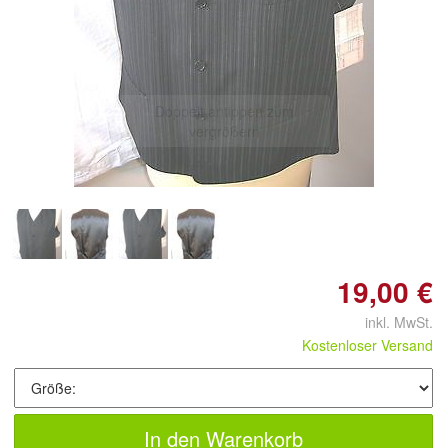
Doppelt antippen zum
vergrößern
19,00 €
inkl. MwSt.
Kostenloser Versand
In den Warenkorb