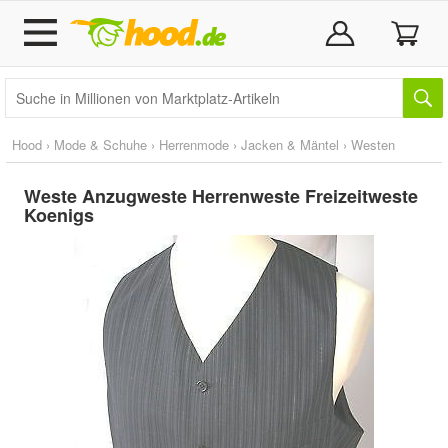
Hood
›
Mode & Schuhe
›
Herrenmode
›
Jacken & Mäntel
›
Westen
Weste Anzugweste Herrenweste Freizeitweste
Koenigs