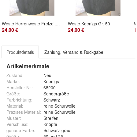
Weste Herrenweste Freizeitweste Stoffrücken Koenigs Gr. 52
Weste Koenigs Gr. 50
W
24,00 €
24,00 €
1
Produktdetails
Zahlung, Versand & Rückgabe
Artikelmerkmale
Zustand:
Neu
Marke:
Koenigs
Hersteller Nr.:
68200
Größe
:
Sondergröße
Farbrichtung
:
Schwarz
Material
:
reine Schurwolle
Präzises Material
:
reine Schurwolle
Muster
:
Streifen
Verschluss
:
Knöpfe
genaue Farbe
:
Schwarz-grau
Größe
:
50 und 25