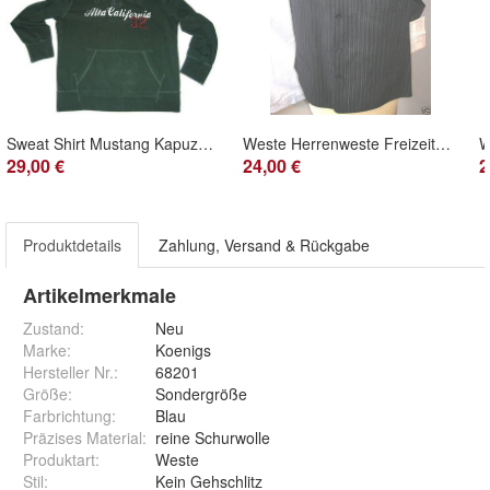
Sweat Shirt Mustang Kapuzensweatshirt Gr. M
Weste Herrenweste Freizeitweste Weste Koenigs Gr. 25
29,00 €
24,00 €
2
Produktdetails
Zahlung, Versand & Rückgabe
Artikelmerkmale
Zustand:
Neu
Marke:
Koenigs
Hersteller Nr.:
68201
Größe
:
Sondergröße
Farbrichtung
:
Blau
Präzises Material
:
reine Schurwolle
Produktart
:
Weste
Stil
:
Kein Gehschlitz