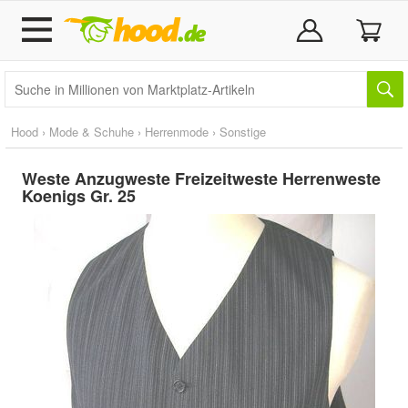
Hood
›
Mode & Schuhe
›
Herrenmode
›
Sonstige
Weste Anzugweste Freizeitweste Herrenweste
Koenigs Gr. 25