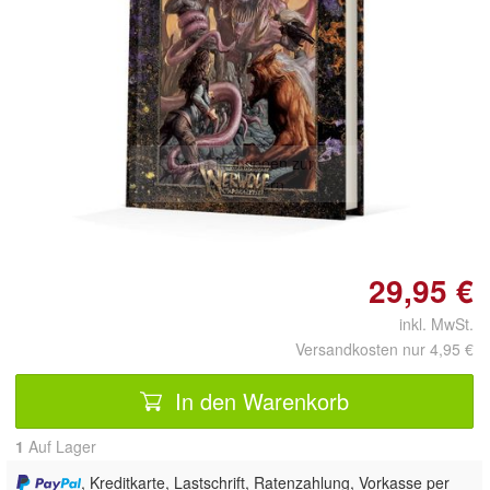
Doppelt antippen zum
vergrößern
29,95 €
inkl. MwSt.
Versandkosten nur 4,95 €
In den Warenkorb
1
Auf Lager
, Kreditkarte, Lastschrift, Ratenzahlung, Vorkasse per