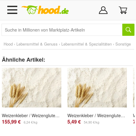
Hood
›
Lebensmittel & Genuss
›
Lebensmittel & Spezialitäten
›
Sonstige
Ähnliche Artikel:
Weizenkleber / Weizengluten 25 kg
Weizenkleber / Weizengluten 100g
155,99 €
5,49 €
7
6,24 €/kg
54,90 €/kg