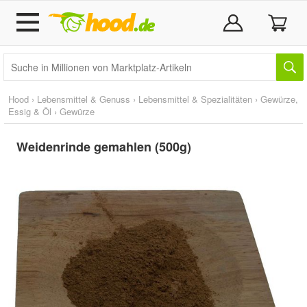
Hood
›
Lebensmittel & Genuss
›
Lebensmittel & Spezialitäten
›
Gewürze,
Essig & Öl
›
Gewürze
Weidenrinde gemahlen (500g)