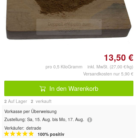
Doppelt antippen zum
vergrößern
13,50 €
pro 0,5 KiloGramm inkl. MwSt. (27,00 €/kg)
Versandkosten nur 5,90 €
In den Warenkorb
2
Auf Lager
2
 verkauft
Vorkasse per Überweisung
Zustellung:
Sa, 15. Aug. bis Mo, 17. Aug.
Verkäufer:
detrade
100% positiv