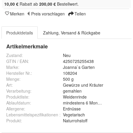
10,00 €
Rabatt ab
200,00 €
Bestellwert.
Merken
Preis vorschlagen
Teilen
Produktdetails
Zahlung, Versand & Rückgabe
Artikelmerkmale
Zustand:
Neu
GTIN / EAN:
4250725255438
Marke:
Joanna`s Garten
Hersteller Nr.:
108204
Menge
:
500 g
Art
:
Gewürze und Kräuter
Verarbeitung
:
gemahlen
Produktliste
:
Weidenrinde
Ablaufdatum
:
mindestens 6 Monate ab Auslieferun
Allergene
:
Erdnüsse
Lebensmittelspezifikationen
:
Vegetarisch
Produkt
:
Naturrohstoff