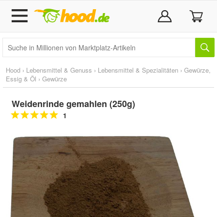
Hood
›
Lebensmittel & Genuss
›
Lebensmittel & Spezialitäten
›
Gewürze,
Essig & Öl
›
Gewürze
Weidenrinde gemahlen (250g)
1