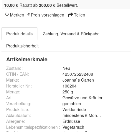
10,00 €
Rabatt ab
200,00 €
Bestellwert.
Merken
Preis vorschlagen
Teilen
Produktdetails
Zahlung, Versand & Rückgabe
Produktsicherheit
Artikelmerkmale
Zustand:
Neu
GTIN / EAN:
4250725232408
Marke:
Joanna`s Garten
Hersteller Nr.:
108204
Menge
:
250 g
Art
:
Gewürze und Kräuter
Verarbeitung
:
gemahlen
Produktliste
:
Weidenrinde
Ablaufdatum
:
mindestens 6 Monate ab Auslieferun
Allergene
:
Erdnüsse
Lebensmittelspezifikationen
:
Vegetarisch