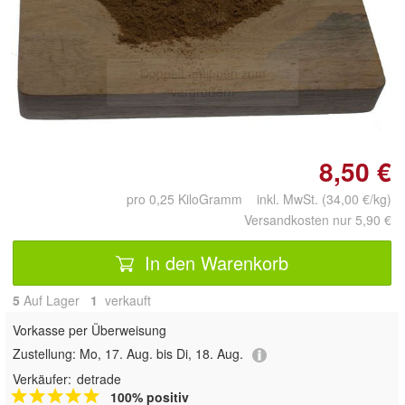
Doppelt antippen zum
vergrößern
8,50 €
pro 0,25 KiloGramm inkl. MwSt. (34,00 €/kg)
Versandkosten nur 5,90 €
In den Warenkorb
5
Auf Lager
1
 verkauft
Vorkasse per Überweisung
Zustellung:
Mo, 17. Aug. bis Di, 18. Aug.
Verkäufer:
detrade
100% positiv