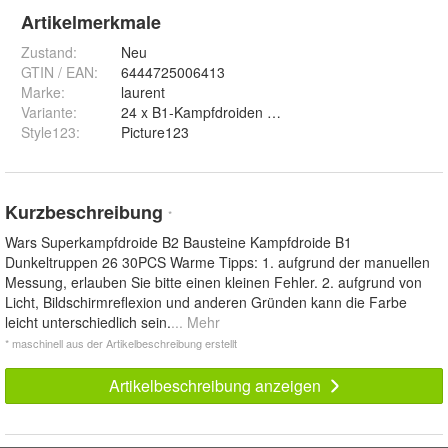
Artikelmerkmale
Zustand:
Neu
GTIN / EAN:
6444725006413
Marke:
laurent
Variante
:
24 x B1-Kampfdroiden + 2 x General Grievous, 24 
Style123
:
Picture123
Kurzbeschreibung
*
Wars Superkampfdroide B2 Bausteine Kampfdroide B1
Dunkeltruppen 26 30PCS Warme Tipps: 1. aufgrund der manuellen
Messung, erlauben Sie bitte einen kleinen Fehler. 2. aufgrund von
Licht, Bildschirmreflexion und anderen Gründen kann die Farbe
leicht unterschiedlich sein.
... Mehr
* maschinell aus der Artikelbeschreibung erstellt
Artikelbeschreibung anzeigen