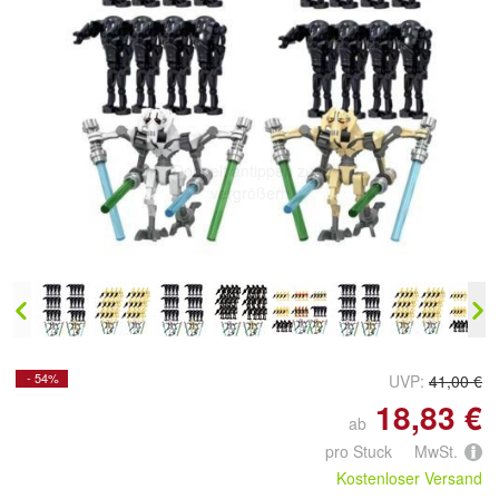
Doppelt antippen zum
vergrößern
- 54%
UVP:
41,00 €
18,83 €
ab
pro Stuck MwSt.
Kostenloser Versand